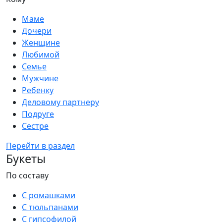
Маме
Дочери
Женщине
Любимой
Семье
Мужчине
Ребенку
Деловому партнеру
Подруге
Сестре
Перейти в раздел
Букеты
По составу
С ромашками
С тюльпанами
С гипсофилой