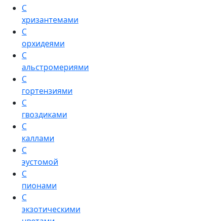
С
хризантемами
С
орхидеями
С
альстромериями
С
гортензиями
С
гвоздиками
С
каллами
С
эустомой
С
пионами
С
экзотическими