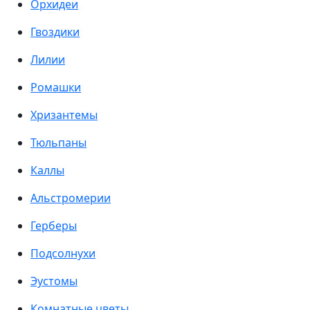
Орхидеи
Гвоздики
Лилии
Ромашки
Хризантемы
Тюльпаны
Каллы
Альстромерии
Герберы
Подсолнухи
Эустомы
Комнатные цветы