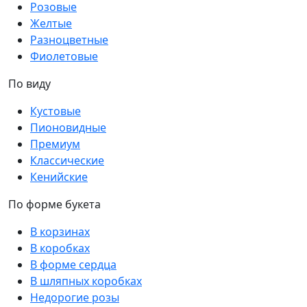
Розовые
Желтые
Разноцветные
Фиолетовые
По виду
Кустовые
Пионовидные
Премиум
Классические
Кенийские
По форме букета
В корзинах
В коробках
В форме сердца
В шляпных коробках
Недорогие розы