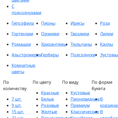
цветами
С
подсолнухами
Гипсофила
Пионы
Ирисы
Роза
Гортензии
Орхидеи
Гвоздики
Лилии
Ромашки
Хризантемы
Тюльпаны
Каллы
Альстромерии
Герберы
Подсолнухи
Эустомы
Комнатные
цветы
По
По цвету
По виду
По форме
количеству
букета
Красные
Кустовые
7 шт.
Белые
Пионовидные
В
9 шт.
Розовые
Премиум
корзина
15 шт.
Желтые
Классические
В