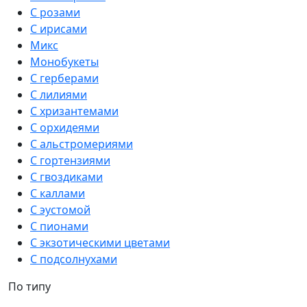
С розами
С ирисами
Микс
Монобукеты
С герберами
С лилиями
С хризантемами
С орхидеями
С альстромериями
С гортензиями
С гвоздиками
С каллами
С эустомой
С пионами
С экзотическими цветами
С подсолнухами
По типу