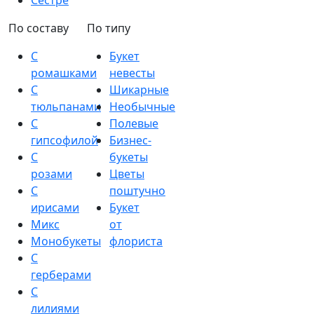
Сестре
По составу
По типу
С
Букет
ромашками
невесты
С
Шикарные
тюльпанами
Необычные
С
Полевые
гипсофилой
Бизнес-
С
букеты
розами
Цветы
С
поштучно
ирисами
Букет
Микс
от
Монобукеты
флориста
С
герберами
С
лилиями