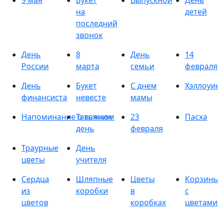
9 мая
Букет
Выпускной
День
на
детей
последний
звонок
День
8
День
14
России
марта
семьи
февраля
День
Букет
С днем
Хэллоуи
финансиста
невесте
мамы
Напоминание о важном
Татьянин
23
Пасха
день
февраля
Траурные
День
цветы
учителя
Сердца
Шляпные
Цветы
Корзин
из
коробки
в
с
цветов
коробках
цветами