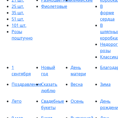
21 шт.
Разноцветные
Кенийские
коробка
25 шт.
Фиолетовые
В
35 шт.
форме
51 шт.
сердца
101 шт.
В
Розы
шляпны
поштучно
коробка
Недорог
розы
Классик
1
Новый
День
Благода
сентября
год
матери
Поздравление
Сказать
Весна
Зима
люблю
Лето
Свадебные
Осень
День
букеты
рожден