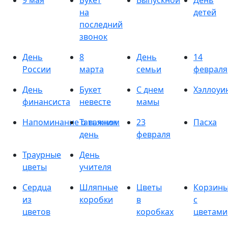
9 мая
Букет
Выпускной
День
на
детей
последний
звонок
День
8
День
14
России
марта
семьи
февраля
День
Букет
С днем
Хэллоуи
финансиста
невесте
мамы
Напоминание о важном
Татьянин
23
Пасха
день
февраля
Траурные
День
цветы
учителя
Сердца
Шляпные
Цветы
Корзин
из
коробки
в
с
цветов
коробках
цветами