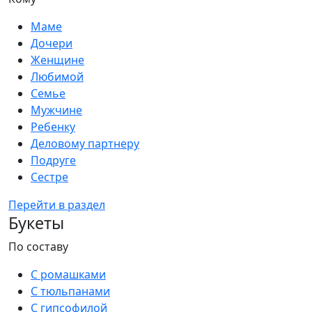
Маме
Дочери
Женщине
Любимой
Семье
Мужчине
Ребенку
Деловому партнеру
Подруге
Сестре
Перейти в раздел
Букеты
По составу
С ромашками
С тюльпанами
С гипсофилой