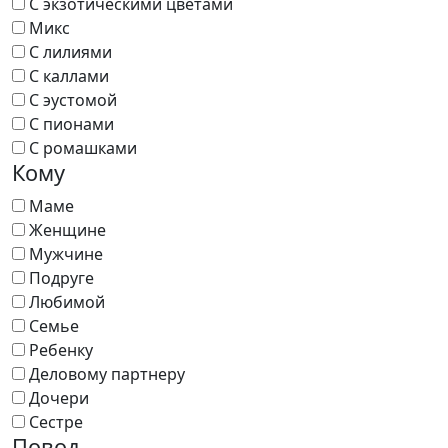
С экзотическими цветами
Микс
С лилиями
С каллами
С эустомой
С пионами
С ромашками
Кому
Маме
Женщине
Мужчине
Подруге
Любимой
Семье
Ребенку
Деловому партнеру
Дочери
Сестре
Повод