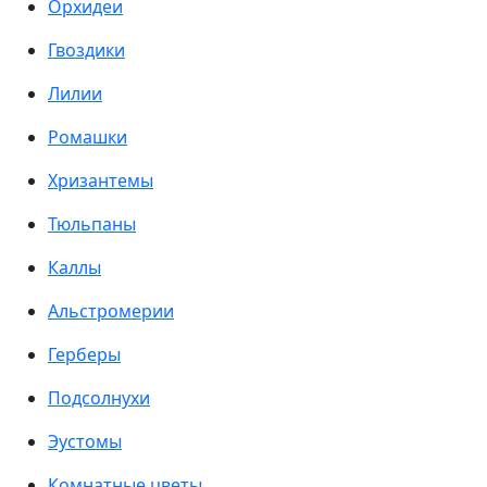
Орхидеи
Гвоздики
Лилии
Ромашки
Хризантемы
Тюльпаны
Каллы
Альстромерии
Герберы
Подсолнухи
Эустомы
Комнатные цветы