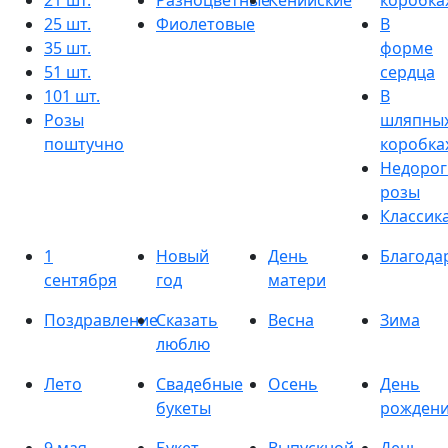
21 шт.
Разноцветные
Кенийские
коробка
25 шт.
Фиолетовые
В
35 шт.
форме
51 шт.
сердца
101 шт.
В
Розы
шляпны
поштучно
коробка
Недорог
розы
Классик
1
Новый
День
Благода
сентября
год
матери
Поздравление
Сказать
Весна
Зима
люблю
Лето
Свадебные
Осень
День
букеты
рожден