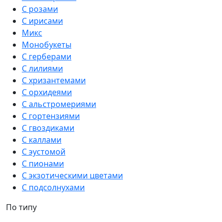
С розами
С ирисами
Микс
Монобукеты
С герберами
С лилиями
С хризантемами
С орхидеями
С альстромериями
С гортензиями
С гвоздиками
С каллами
С эустомой
С пионами
С экзотическими цветами
С подсолнухами
По типу