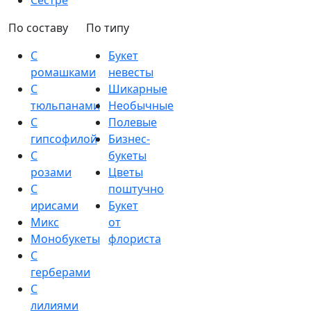
Сестре
По составу
По типу
С
Букет
ромашками
невесты
С
Шикарные
тюльпанами
Необычные
С
Полевые
гипсофилой
Бизнес-
С
букеты
розами
Цветы
С
поштучно
ирисами
Букет
Микс
от
Монобукеты
флориста
С
герберами
С
лилиями