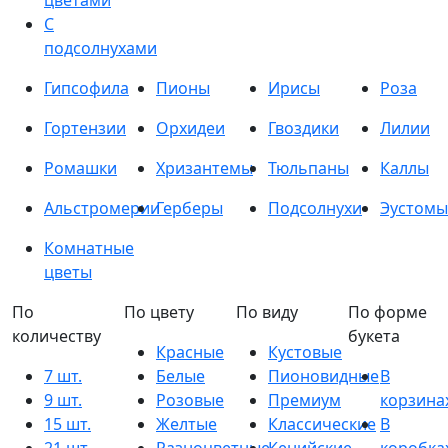
цветами
С
подсолнухами
Гипсофила
Пионы
Ирисы
Роза
Гортензии
Орхидеи
Гвоздики
Лилии
Ромашки
Хризантемы
Тюльпаны
Каллы
Альстромерии
Герберы
Подсолнухи
Эустомы
Комнатные
цветы
По
По цвету
По виду
По форме
количеству
букета
Красные
Кустовые
7 шт.
Белые
Пионовидные
В
9 шт.
Розовые
Премиум
корзина
15 шт.
Желтые
Классические
В