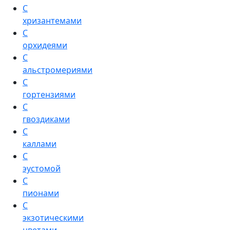
С
хризантемами
С
орхидеями
С
альстромериями
С
гортензиями
С
гвоздиками
С
каллами
С
эустомой
С
пионами
С
экзотическими