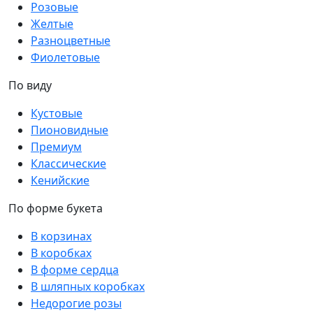
Розовые
Желтые
Разноцветные
Фиолетовые
По виду
Кустовые
Пионовидные
Премиум
Классические
Кенийские
По форме букета
В корзинах
В коробках
В форме сердца
В шляпных коробках
Недорогие розы