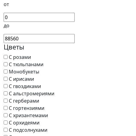
от
до
Цветы
С розами
С тюльпанами
Монобукеты
С ирисами
С гвоздиками
С альстромериями
С герберами
С гортензиями
С хризантемами
С орхидеями
С подсолнухами