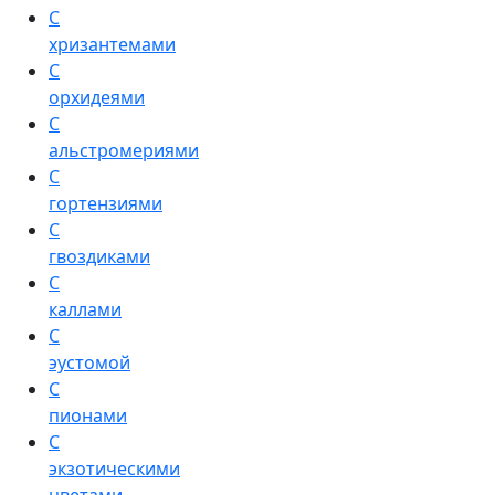
С
хризантемами
С
орхидеями
С
альстромериями
С
гортензиями
С
гвоздиками
С
каллами
С
эустомой
С
пионами
С
экзотическими