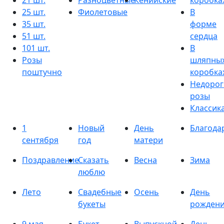
21 шт.
Разноцветные
Кенийские
коробка
25 шт.
Фиолетовые
В
35 шт.
форме
51 шт.
сердца
101 шт.
В
Розы
шляпны
поштучно
коробка
Недорог
розы
Классик
1
Новый
День
Благода
сентября
год
матери
Поздравление
Сказать
Весна
Зима
люблю
Лето
Свадебные
Осень
День
букеты
рожден