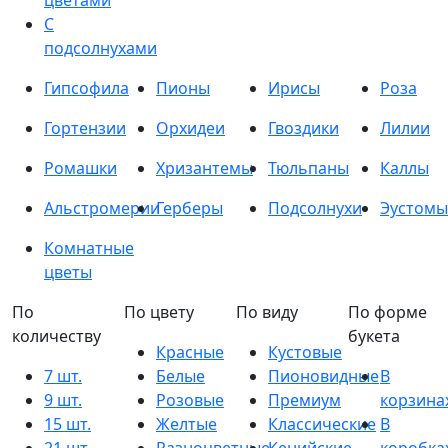
цветами
С
подсолнухами
Гипсофила
Пионы
Ирисы
Роза
Гортензии
Орхидеи
Гвоздики
Лилии
Ромашки
Хризантемы
Тюльпаны
Каллы
Альстромерии
Герберы
Подсолнухи
Эустомы
Комнатные
цветы
По
По цвету
По виду
По форме
количеству
букета
Красные
Кустовые
7 шт.
Белые
Пионовидные
В
9 шт.
Розовые
Премиум
корзина
15 шт.
Желтые
Классические
В