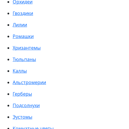
Орхидеи
Гвоздики
Лилии
Ромашки
Хризантемы
Тюльпаны
Каллы
Альстромерии
Герберы
Подсолнухи
Эустомы
Комнатные цветы