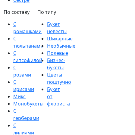
Сестре
По составу
По типу
С
Букет
ромашками
невесты
С
Шикарные
тюльпанами
Необычные
С
Полевые
гипсофилой
Бизнес-
С
букеты
розами
Цветы
С
поштучно
ирисами
Букет
Микс
от
Монобукеты
флориста
С
герберами
С
лилиями