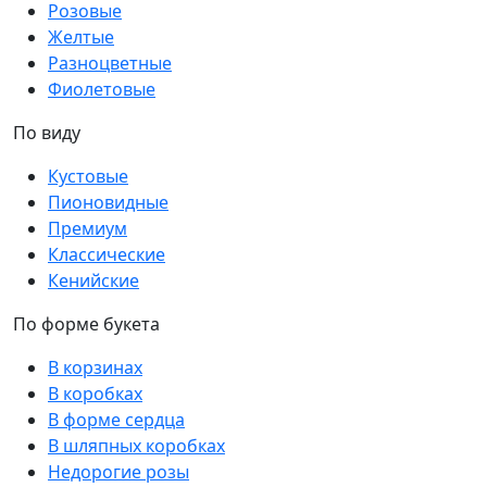
Розовые
Желтые
Разноцветные
Фиолетовые
По виду
Кустовые
Пионовидные
Премиум
Классические
Кенийские
По форме букета
В корзинах
В коробках
В форме сердца
В шляпных коробках
Недорогие розы