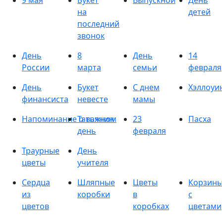
9 мая
Букет
Выпускной
День
на
детей
последний
звонок
День
8
День
14
России
марта
семьи
февраля
День
Букет
С днем
Хэллоуи
финансиста
невесте
мамы
Напоминание о важном
Татьянин
23
Пасха
день
февраля
Траурные
День
цветы
учителя
Сердца
Шляпные
Цветы
Корзин
из
коробки
в
с
цветов
коробках
цветами