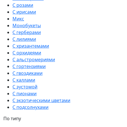
С розами
С ирисами
Микс
Монобукеты
С герберами
С лилиями
С хризантемами
С орхидеями
С альстромериями
С гортензиями
С гвоздиками
С каллами
С эустомой
С пионами
С экзотическими цветами
С подсолнухами
По типу