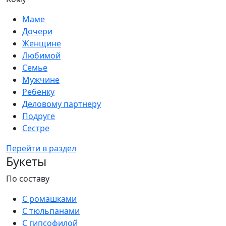
Маме
Дочери
Женщине
Любимой
Семье
Мужчине
Ребенку
Деловому партнеру
Подруге
Сестре
Перейти в раздел
Букеты
По составу
С ромашками
С тюльпанами
С гипсофилой