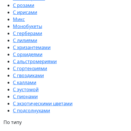
С розами
С ирисами
Микс
Монобукеты
С герберами
С лилиями
С хризантемами
С орхидеями
С альстромериями
С гортензиями
С гвоздиками
С каллами
С эустомой
С пионами
С экзотическими цветами
С подсолнухами
По типу