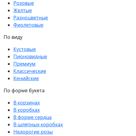
Розовые
Желтые
Разноцветные
Фиолетовые
По виду
Кустовые
Пионовидные
Премиум
Классические
Кенийские
По форме букета
В корзинах
В коробках
В форме сердца
В шляпных коробках
Недорогие розы