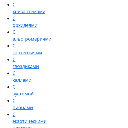
С
хризантемами
С
орхидеями
С
альстромериями
С
гортензиями
С
гвоздиками
С
каллами
С
эустомой
С
пионами
С
экзотическими