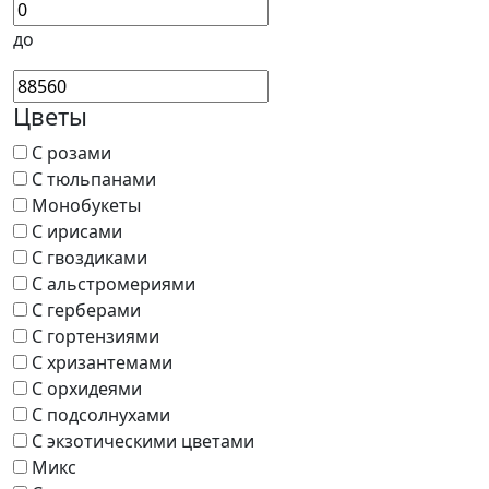
до
Цветы
С розами
С тюльпанами
Монобукеты
С ирисами
С гвоздиками
С альстромериями
С герберами
С гортензиями
С хризантемами
С орхидеями
С подсолнухами
С экзотическими цветами
Микс