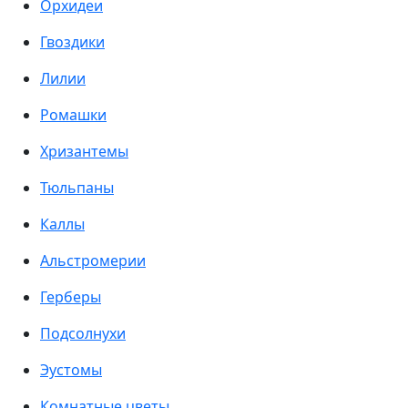
Орхидеи
Гвоздики
Лилии
Ромашки
Хризантемы
Тюльпаны
Каллы
Альстромерии
Герберы
Подсолнухи
Эустомы
Комнатные цветы