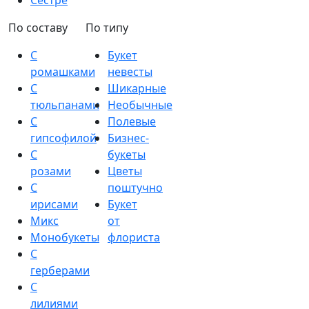
Сестре
По составу
По типу
С
Букет
ромашками
невесты
С
Шикарные
тюльпанами
Необычные
С
Полевые
гипсофилой
Бизнес-
С
букеты
розами
Цветы
С
поштучно
ирисами
Букет
Микс
от
Монобукеты
флориста
С
герберами
С
лилиями