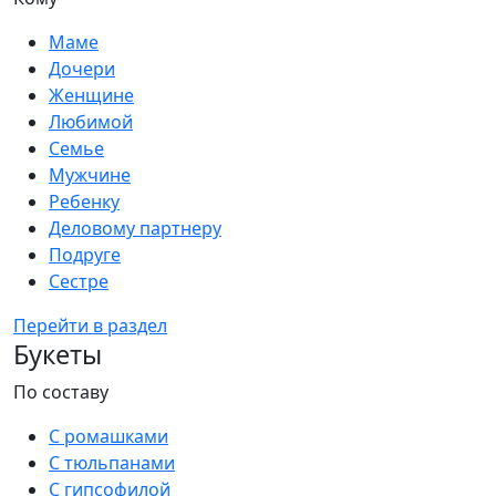
Маме
Дочери
Женщине
Любимой
Семье
Мужчине
Ребенку
Деловому партнеру
Подруге
Сестре
Перейти в раздел
Букеты
По составу
С ромашками
С тюльпанами
С гипсофилой