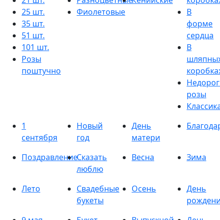
21 шт.
Разноцветные
Кенийские
коробка
25 шт.
Фиолетовые
В
35 шт.
форме
51 шт.
сердца
101 шт.
В
Розы
шляпны
поштучно
коробка
Недорог
розы
Классик
1
Новый
День
Благода
сентября
год
матери
Поздравление
Сказать
Весна
Зима
люблю
Лето
Свадебные
Осень
День
букеты
рожден