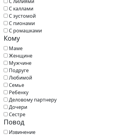
С лилиями
С каллами
С эустомой
С пионами
С ромашками
Кому
Маме
Женщине
Мужчине
Подруге
Любимой
Семье
Ребенку
Деловому партнеру
Дочери
Сестре
Повод
Извинение