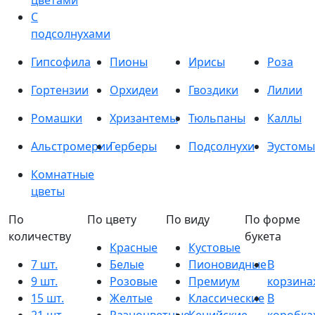
цветами
С
подсолнухами
Гипсофила
Пионы
Ирисы
Роза
Гортензии
Орхидеи
Гвоздики
Лилии
Ромашки
Хризантемы
Тюльпаны
Каллы
Альстромерии
Герберы
Подсолнухи
Эустомы
Комнатные
цветы
По
По цвету
По виду
По форме
количеству
букета
Красные
Кустовые
7 шт.
Белые
Пионовидные
В
9 шт.
Розовые
Премиум
корзина
15 шт.
Желтые
Классические
В