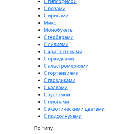
С гипсофилой
С розами
С ирисами
Микс
Монобукеты
С герберами
С лилиями
С хризантемами
С орхидеями
С альстромериями
С гортензиями
С гвоздиками
С каллами
С эустомой
С пионами
С экзотическими цветами
С подсолнухами
По типу