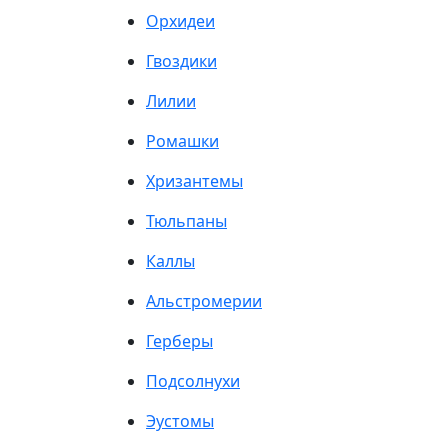
Орхидеи
Гвоздики
Лилии
Ромашки
Хризантемы
Тюльпаны
Каллы
Альстромерии
Герберы
Подсолнухи
Эустомы