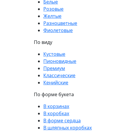
Белые
Розовые
Желтые
Разноцветные
Фиолетовые
По виду
Кустовые
Пионовидные
Премиум
Классические
Кенийские
По форме букета
В корзинах
В коробках
В форме сердца
В шляпных коробках