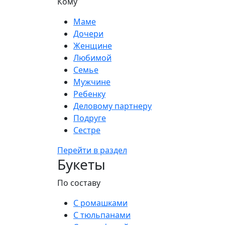
Кому
Маме
Дочери
Женщине
Любимой
Семье
Мужчине
Ребенку
Деловому партнеру
Подруге
Сестре
Перейти в раздел
Букеты
По составу
С ромашками
С тюльпанами