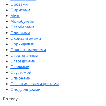
С розами
С ирисами
Микс
Монобукеты
С герберами
С лилиями
С хризантемами
С орхидеями
С альстромериями
С гортензиями
С гвоздиками
С каллами
С эустомой
С пионами
С экзотическими цветами
С подсолнухами
По типу