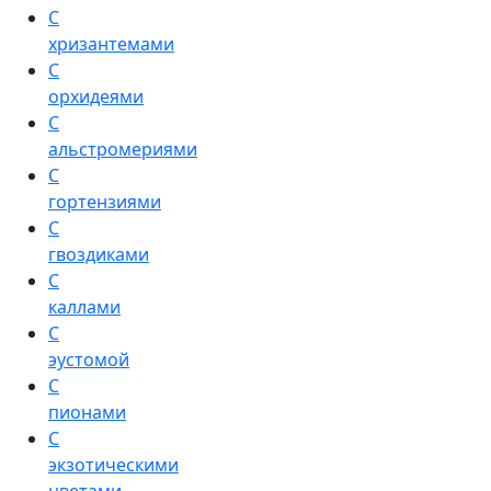
С
хризантемами
С
орхидеями
С
альстромериями
С
гортензиями
С
гвоздиками
С
каллами
С
эустомой
С
пионами
С
экзотическими