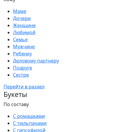
Маме
Дочери
Женщине
Любимой
Семье
Мужчине
Ребенку
Деловому партнеру
Подруге
Сестре
Перейти в раздел
Букеты
По составу
С ромашками
С тюльпанами
С гипсофилой