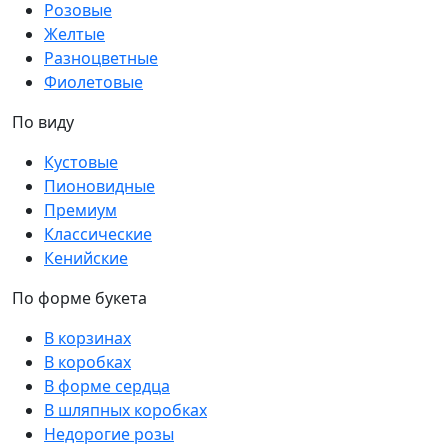
Розовые
Желтые
Разноцветные
Фиолетовые
По виду
Кустовые
Пионовидные
Премиум
Классические
Кенийские
По форме букета
В корзинах
В коробках
В форме сердца
В шляпных коробках
Недорогие розы