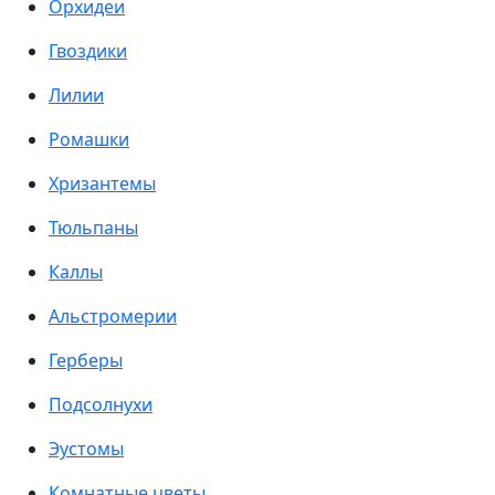
Орхидеи
Гвоздики
Лилии
Ромашки
Хризантемы
Тюльпаны
Каллы
Альстромерии
Герберы
Подсолнухи
Эустомы
Комнатные цветы