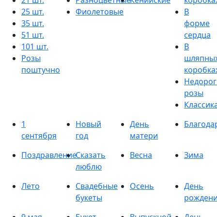
21 шт.
Разноцветные
Кенийские
коробка
25 шт.
Фиолетовые
В
35 шт.
форме
51 шт.
сердца
101 шт.
В
Розы
шляпны
поштучно
коробка
Недорог
розы
Классик
1
Новый
День
Благода
сентября
год
матери
Поздравление
Сказать
Весна
Зима
люблю
Лето
Свадебные
Осень
День
букеты
рожден