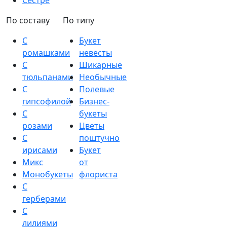
Сестре
По составу
По типу
С
Букет
ромашками
невесты
С
Шикарные
тюльпанами
Необычные
С
Полевые
гипсофилой
Бизнес-
С
букеты
розами
Цветы
С
поштучно
ирисами
Букет
Микс
от
Монобукеты
флориста
С
герберами
С
лилиями