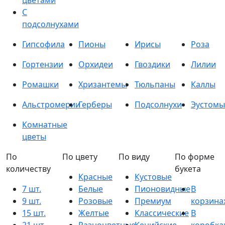
цветами
С
подсолнухами
Гипсофила
Пионы
Ирисы
Роза
Гортензии
Орхидеи
Гвоздики
Лилии
Ромашки
Хризантемы
Тюльпаны
Каллы
Альстромерии
Герберы
Подсолнухи
Эустомы
Комнатные
цветы
По
По цвету
По виду
По форме
количеству
букета
Красные
Кустовые
7 шт.
Белые
Пионовидные
В
9 шт.
Розовые
Премиум
корзина
15 шт.
Желтые
Классические
В