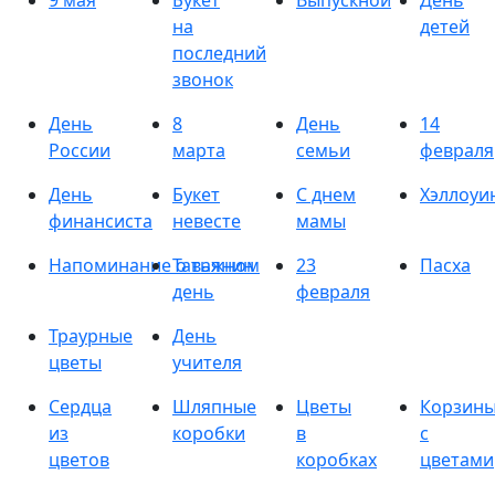
9 мая
Букет
Выпускной
День
на
детей
последний
звонок
День
8
День
14
России
марта
семьи
февраля
День
Букет
С днем
Хэллоуи
финансиста
невесте
мамы
Напоминание о важном
Татьянин
23
Пасха
день
февраля
Траурные
День
цветы
учителя
Сердца
Шляпные
Цветы
Корзин
из
коробки
в
с
цветов
коробках
цветами