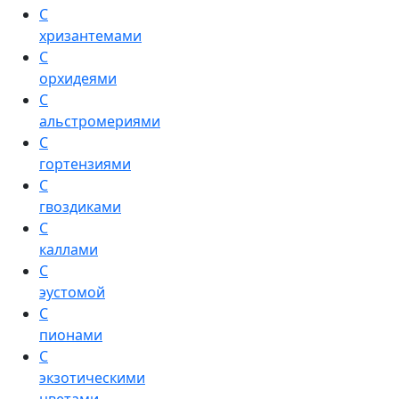
С
хризантемами
С
орхидеями
С
альстромериями
С
гортензиями
С
гвоздиками
С
каллами
С
эустомой
С
пионами
С
экзотическими