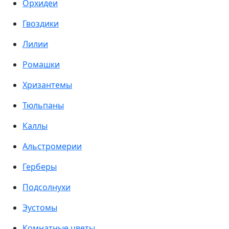
Орхидеи
Гвоздики
Лилии
Ромашки
Хризантемы
Тюльпаны
Каллы
Альстромерии
Герберы
Подсолнухи
Эустомы
Комнатные цветы