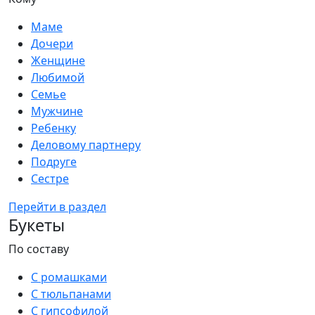
Маме
Дочери
Женщине
Любимой
Семье
Мужчине
Ребенку
Деловому партнеру
Подруге
Сестре
Перейти в раздел
Букеты
По составу
С ромашками
С тюльпанами
С гипсофилой