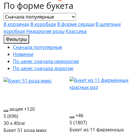
По форме букета
В корзинах
В коробках
В форме сердца
В шляпных
коробках
Недорогие розы
Классика
Фильтры
Сначала популярные
Новинки
По цене: сначала недорогие
По цене: сначала дорогие
акция
+120
+46
5
(696)
5
(1807)
30 x 40см
Букет из 11 фирменных
Букет 51 роза микс