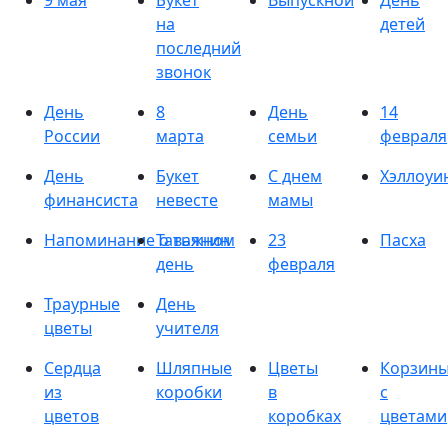
9 мая
Букет
Выпускной
День
на
детей
последний
звонок
День
8
День
14
России
марта
семьи
февраля
День
Букет
С днем
Хэллоуи
финансиста
невесте
мамы
Напоминание о важном
Татьянин
23
Пасха
день
февраля
Траурные
День
цветы
учителя
Сердца
Шляпные
Цветы
Корзин
из
коробки
в
с
цветов
коробках
цветами