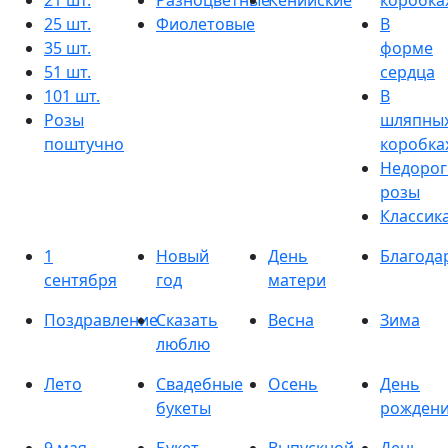
21 шт.
Разноцветные
Кенийские
коробка
25 шт.
Фиолетовые
В
35 шт.
форме
51 шт.
сердца
101 шт.
В
Розы
шляпны
поштучно
коробка
Недорог
розы
Классик
1
Новый
День
Благода
сентября
год
матери
Поздравление
Сказать
Весна
Зима
люблю
Лето
Свадебные
Осень
День
букеты
рожден