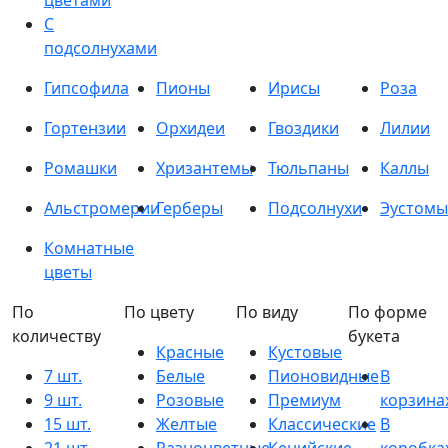
цветами
С
подсолнухами
Гипсофила
Пионы
Ирисы
Роза
Гортензии
Орхидеи
Гвоздики
Лилии
Ромашки
Хризантемы
Тюльпаны
Каллы
Альстромерии
Герберы
Подсолнухи
Эустомы
Комнатные
цветы
По
По цвету
По виду
По форме
количеству
букета
Красные
Кустовые
7 шт.
Белые
Пионовидные
В
9 шт.
Розовые
Премиум
корзина
15 шт.
Желтые
Классические
В