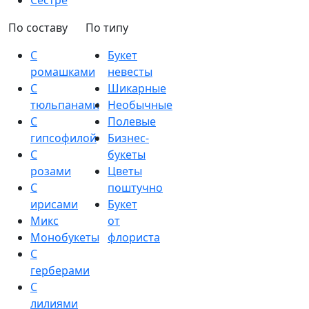
Сестре
По составу
По типу
С
Букет
ромашками
невесты
С
Шикарные
тюльпанами
Необычные
С
Полевые
гипсофилой
Бизнес-
С
букеты
розами
Цветы
С
поштучно
ирисами
Букет
Микс
от
Монобукеты
флориста
С
герберами
С
лилиями