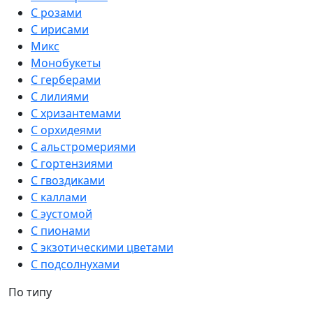
С розами
С ирисами
Микс
Монобукеты
С герберами
С лилиями
С хризантемами
С орхидеями
С альстромериями
С гортензиями
С гвоздиками
С каллами
С эустомой
С пионами
С экзотическими цветами
С подсолнухами
По типу