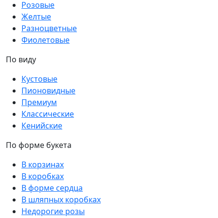
Розовые
Желтые
Разноцветные
Фиолетовые
По виду
Кустовые
Пионовидные
Премиум
Классические
Кенийские
По форме букета
В корзинах
В коробках
В форме сердца
В шляпных коробках
Недорогие розы