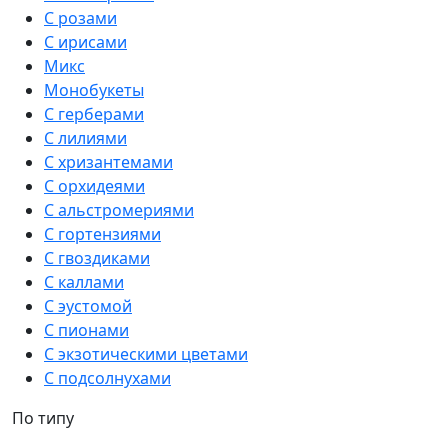
С розами
С ирисами
Микс
Монобукеты
С герберами
С лилиями
С хризантемами
С орхидеями
С альстромериями
С гортензиями
С гвоздиками
С каллами
С эустомой
С пионами
С экзотическими цветами
С подсолнухами
По типу