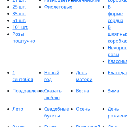
21 шт.
Разноцветные
Кенийские
коробка
25 шт.
Фиолетовые
В
35 шт.
форме
51 шт.
сердца
101 шт.
В
Розы
шляпны
поштучно
коробка
Недорог
розы
Классик
1
Новый
День
Благода
сентября
год
матери
Поздравление
Сказать
Весна
Зима
люблю
Лето
Свадебные
Осень
День
букеты
рожден