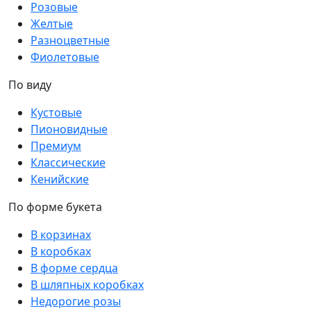
Розовые
Желтые
Разноцветные
Фиолетовые
По виду
Кустовые
Пионовидные
Премиум
Классические
Кенийские
По форме букета
В корзинах
В коробках
В форме сердца
В шляпных коробках
Недорогие розы