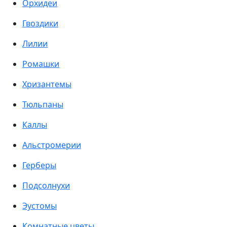
Орхидеи
Гвоздики
Лилии
Ромашки
Хризантемы
Тюльпаны
Каллы
Альстромерии
Герберы
Подсолнухи
Эустомы
Комнатные цветы