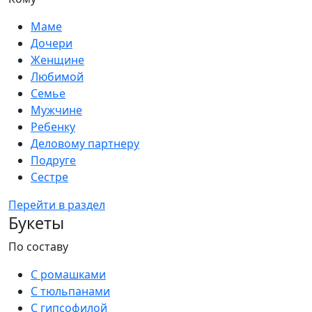
Маме
Дочери
Женщине
Любимой
Семье
Мужчине
Ребенку
Деловому партнеру
Подруге
Сестре
Перейти в раздел
Букеты
По составу
С ромашками
С тюльпанами
С гипсофилой