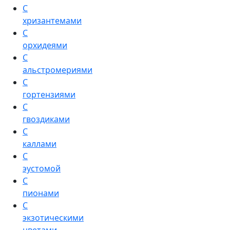
С
хризантемами
С
орхидеями
С
альстромериями
С
гортензиями
С
гвоздиками
С
каллами
С
эустомой
С
пионами
С
экзотическими