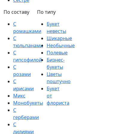
Сестре
По составу
По типу
С
Букет
ромашками
невесты
С
Шикарные
тюльпанами
Необычные
С
Полевые
гипсофилой
Бизнес-
С
букеты
розами
Цветы
С
поштучно
ирисами
Букет
Микс
от
Монобукеты
флориста
С
герберами
С
лилиями