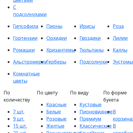
цветами
С
подсолнухами
Гипсофила
Пионы
Ирисы
Роза
Гортензии
Орхидеи
Гвоздики
Лилии
Ромашки
Хризантемы
Тюльпаны
Каллы
Альстромерии
Герберы
Подсолнухи
Эустомы
Комнатные
цветы
По
По цвету
По виду
По форме
количеству
букета
Красные
Кустовые
7 шт.
Белые
Пионовидные
В
9 шт.
Розовые
Премиум
корзина
15 шт.
Желтые
Классические
В