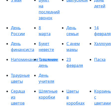
9 мая
Букет
Выпускной
День
на
детей
последний
звонок
День
8
День
14
России
марта
семьи
февраля
День
Букет
С днем
Хэллоуи
финансиста
невесте
мамы
Напоминание о важном
Татьянин
23
Пасха
день
февраля
Траурные
День
цветы
учителя
Сердца
Шляпные
Цветы
Корзин
из
коробки
в
с
цветов
коробках
цветами