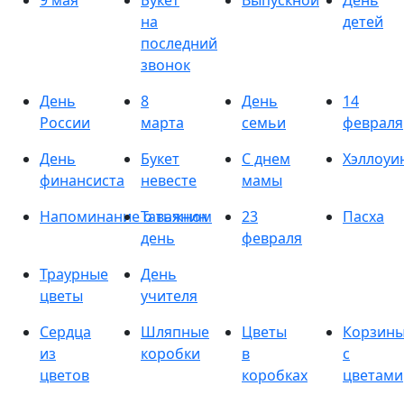
9 мая
Букет
Выпускной
День
на
детей
последний
звонок
День
8
День
14
России
марта
семьи
февраля
День
Букет
С днем
Хэллоуи
финансиста
невесте
мамы
Напоминание о важном
Татьянин
23
Пасха
день
февраля
Траурные
День
цветы
учителя
Сердца
Шляпные
Цветы
Корзин
из
коробки
в
с
цветов
коробках
цветами