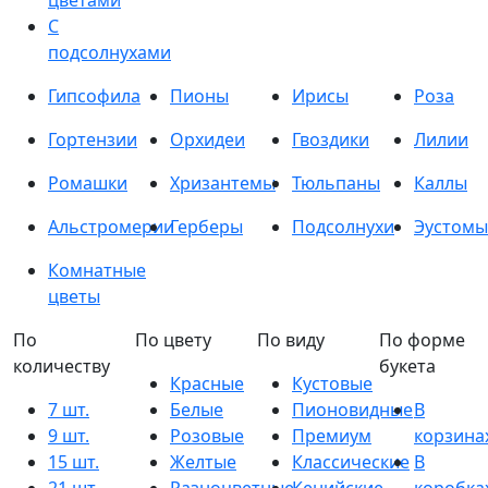
цветами
С
подсолнухами
Гипсофила
Пионы
Ирисы
Роза
Гортензии
Орхидеи
Гвоздики
Лилии
Ромашки
Хризантемы
Тюльпаны
Каллы
Альстромерии
Герберы
Подсолнухи
Эустомы
Комнатные
цветы
По
По цвету
По виду
По форме
количеству
букета
Красные
Кустовые
7 шт.
Белые
Пионовидные
В
9 шт.
Розовые
Премиум
корзина
15 шт.
Желтые
Классические
В