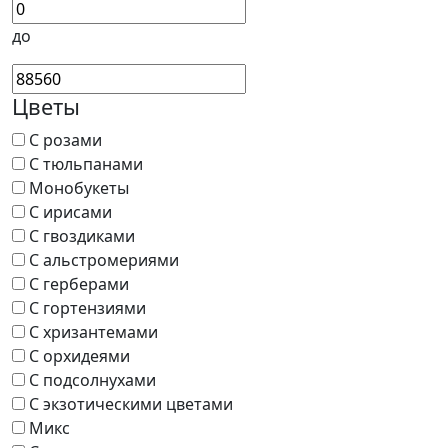
до
Цветы
С розами
С тюльпанами
Монобукеты
С ирисами
С гвоздиками
С альстромериями
С герберами
С гортензиями
С хризантемами
С орхидеями
С подсолнухами
С экзотическими цветами
Микс