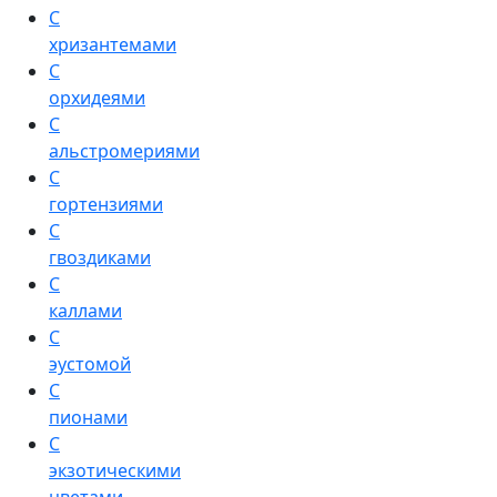
С
хризантемами
С
орхидеями
С
альстромериями
С
гортензиями
С
гвоздиками
С
каллами
С
эустомой
С
пионами
С
экзотическими