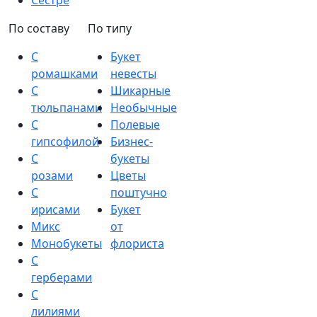
Сестре
По составу
По типу
С
Букет
ромашками
невесты
С
Шикарные
тюльпанами
Необычные
С
Полевые
гипсофилой
Бизнес-
С
букеты
розами
Цветы
С
поштучно
ирисами
Букет
Микс
от
Монобукеты
флориста
С
герберами
С
лилиями