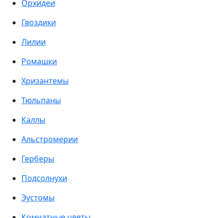
Орхидеи
Гвоздики
Лилии
Ромашки
Хризантемы
Тюльпаны
Каллы
Альстромерии
Герберы
Подсолнухи
Эустомы
Комнатные цветы