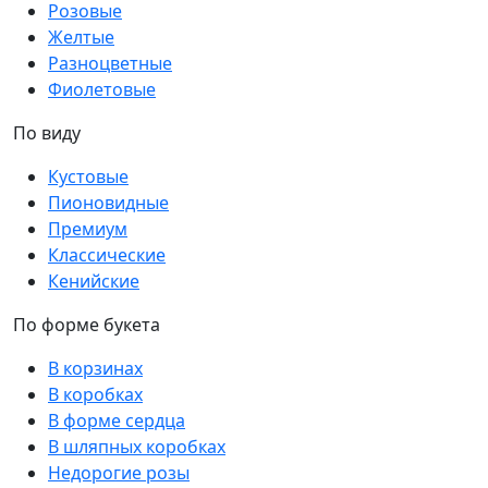
Розовые
Желтые
Разноцветные
Фиолетовые
По виду
Кустовые
Пионовидные
Премиум
Классические
Кенийские
По форме букета
В корзинах
В коробках
В форме сердца
В шляпных коробках
Недорогие розы