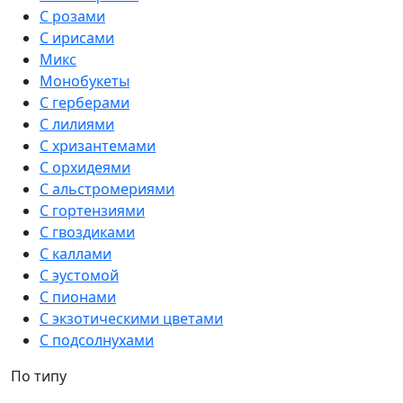
С розами
С ирисами
Микс
Монобукеты
С герберами
С лилиями
С хризантемами
С орхидеями
С альстромериями
С гортензиями
С гвоздиками
С каллами
С эустомой
С пионами
С экзотическими цветами
С подсолнухами
По типу