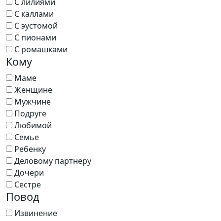
С лилиями
С каллами
С эустомой
С пионами
С ромашками
Кому
Маме
Женщине
Мужчине
Подруге
Любимой
Семье
Ребенку
Деловому партнеру
Дочери
Сестре
Повод
Извинение