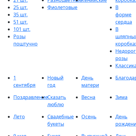
21 шт.
Разноцветные
Кенийские
коробка
25 шт.
Фиолетовые
В
35 шт.
форме
51 шт.
сердца
101 шт.
В
Розы
шляпны
поштучно
коробка
Недорог
розы
Классик
1
Новый
День
Благода
сентября
год
матери
Поздравление
Сказать
Весна
Зима
люблю
Лето
Свадебные
Осень
День
букеты
рожден