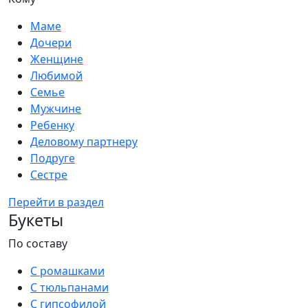
Маме
Дочери
Женщине
Любимой
Семье
Мужчине
Ребенку
Деловому партнеру
Подруге
Сестре
Перейти в раздел
Букеты
По составу
С ромашками
С тюльпанами
С гипсофилой