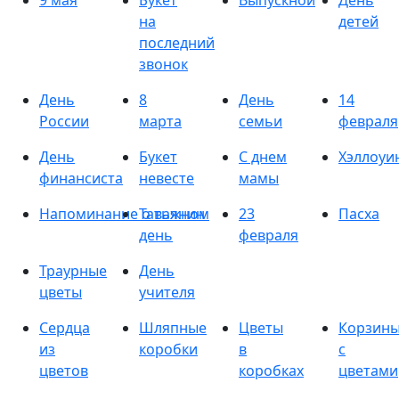
9 мая
Букет
Выпускной
День
на
детей
последний
звонок
День
8
День
14
России
марта
семьи
февраля
День
Букет
С днем
Хэллоуи
финансиста
невесте
мамы
Напоминание о важном
Татьянин
23
Пасха
день
февраля
Траурные
День
цветы
учителя
Сердца
Шляпные
Цветы
Корзин
из
коробки
в
с
цветов
коробках
цветами