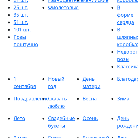
21 шт.
Разноцветные
Кенийские
коробка
25 шт.
Фиолетовые
В
35 шт.
форме
51 шт.
сердца
101 шт.
В
Розы
шляпны
поштучно
коробка
Недорог
розы
Классик
1
Новый
День
Благода
сентября
год
матери
Поздравление
Сказать
Весна
Зима
люблю
Лето
Свадебные
Осень
День
букеты
рожден