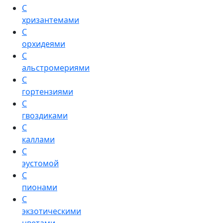
С
хризантемами
С
орхидеями
С
альстромериями
С
гортензиями
С
гвоздиками
С
каллами
С
эустомой
С
пионами
С
экзотическими