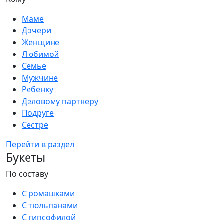
Маме
Дочери
Женщине
Любимой
Семье
Мужчине
Ребенку
Деловому партнеру
Подруге
Сестре
Перейти в раздел
Букеты
По составу
С ромашками
С тюльпанами
С гипсофилой