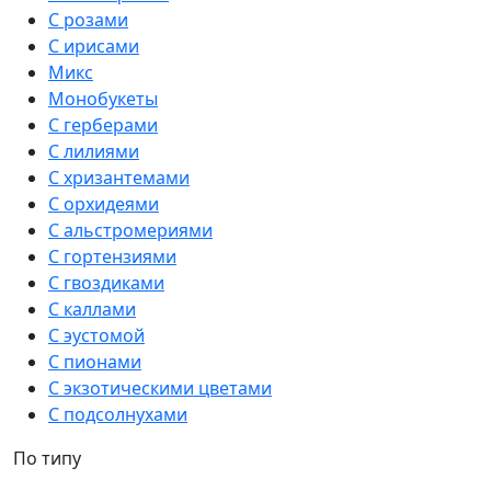
С розами
С ирисами
Микс
Монобукеты
С герберами
С лилиями
С хризантемами
С орхидеями
С альстромериями
С гортензиями
С гвоздиками
С каллами
С эустомой
С пионами
С экзотическими цветами
С подсолнухами
По типу