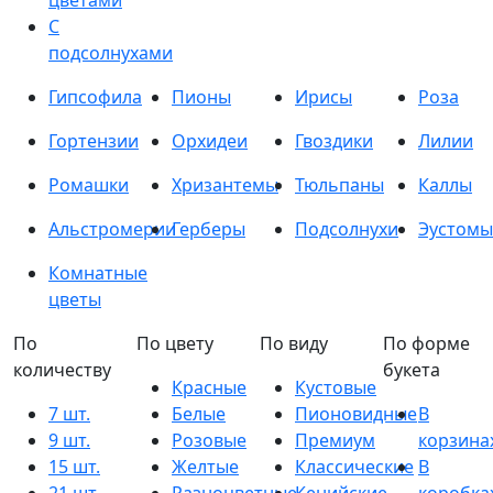
цветами
С
подсолнухами
Гипсофила
Пионы
Ирисы
Роза
Гортензии
Орхидеи
Гвоздики
Лилии
Ромашки
Хризантемы
Тюльпаны
Каллы
Альстромерии
Герберы
Подсолнухи
Эустомы
Комнатные
цветы
По
По цвету
По виду
По форме
количеству
букета
Красные
Кустовые
7 шт.
Белые
Пионовидные
В
9 шт.
Розовые
Премиум
корзина
15 шт.
Желтые
Классические
В