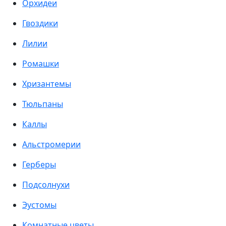
Орхидеи
Гвоздики
Лилии
Ромашки
Хризантемы
Тюльпаны
Каллы
Альстромерии
Герберы
Подсолнухи
Эустомы
Комнатные цветы