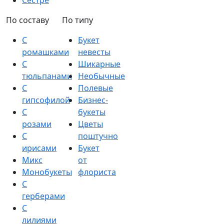
Сестре
По составу
По типу
С
Букет
ромашками
невесты
С
Шикарные
тюльпанами
Необычные
С
Полевые
гипсофилой
Бизнес-
С
букеты
розами
Цветы
С
поштучно
ирисами
Букет
Микс
от
Монобукеты
флориста
С
герберами
С
лилиями