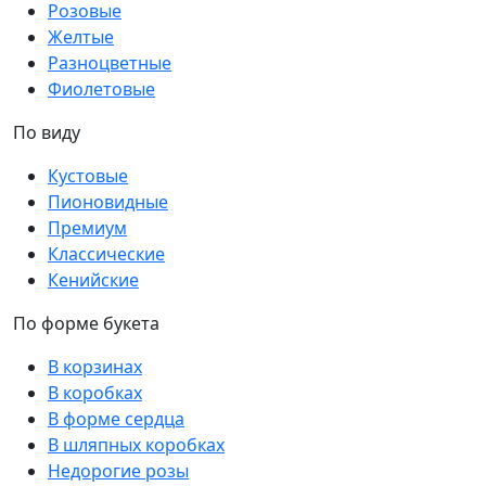
Розовые
Желтые
Разноцветные
Фиолетовые
По виду
Кустовые
Пионовидные
Премиум
Классические
Кенийские
По форме букета
В корзинах
В коробках
В форме сердца
В шляпных коробках
Недорогие розы