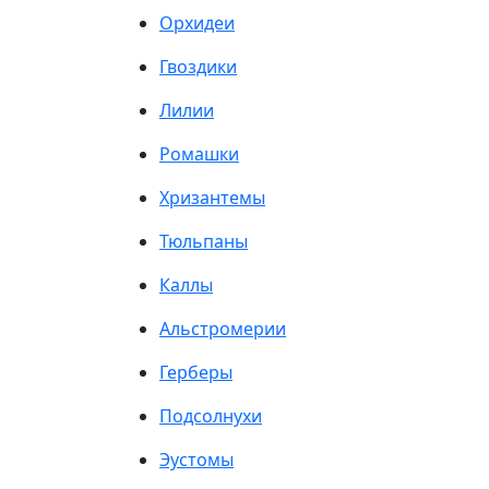
Орхидеи
Гвоздики
Лилии
Ромашки
Хризантемы
Тюльпаны
Каллы
Альстромерии
Герберы
Подсолнухи
Эустомы