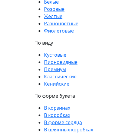
Белые
Розовые
Желтые
Разноцветные
Фиолетовые
По виду
Кустовые
Пионовидные
Премиум
Классические
Кенийские
По форме букета
В корзинах
В коробках
В форме сердца
В шляпных коробках