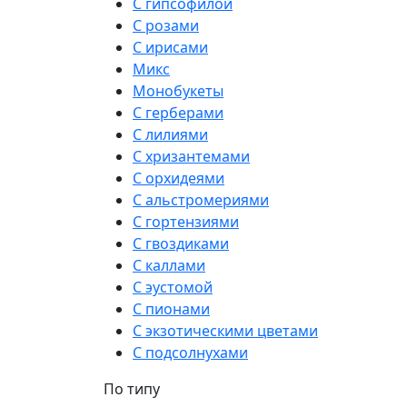
С гипсофилой
С розами
С ирисами
Микс
Монобукеты
С герберами
С лилиями
С хризантемами
С орхидеями
С альстромериями
С гортензиями
С гвоздиками
С каллами
С эустомой
С пионами
С экзотическими цветами
С подсолнухами
По типу