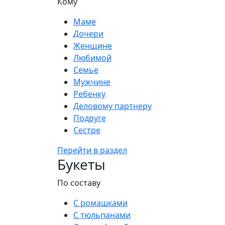
Кому
Маме
Дочери
Женщине
Любимой
Семье
Мужчине
Ребенку
Деловому партнеру
Подруге
Сестре
Перейти в раздел
Букеты
По составу
С ромашками
С тюльпанами