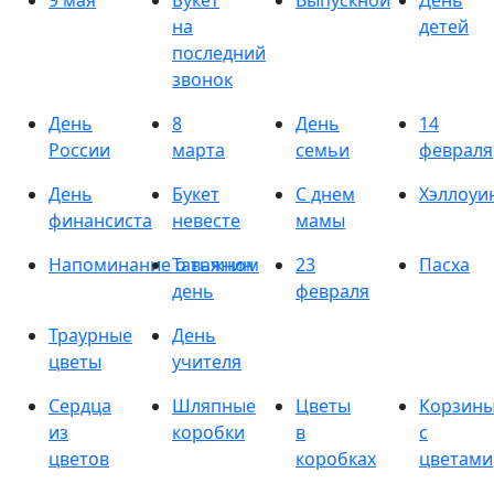
9 мая
Букет
Выпускной
День
на
детей
последний
звонок
День
8
День
14
России
марта
семьи
февраля
День
Букет
С днем
Хэллоуи
финансиста
невесте
мамы
Напоминание о важном
Татьянин
23
Пасха
день
февраля
Траурные
День
цветы
учителя
Сердца
Шляпные
Цветы
Корзин
из
коробки
в
с
цветов
коробках
цветами