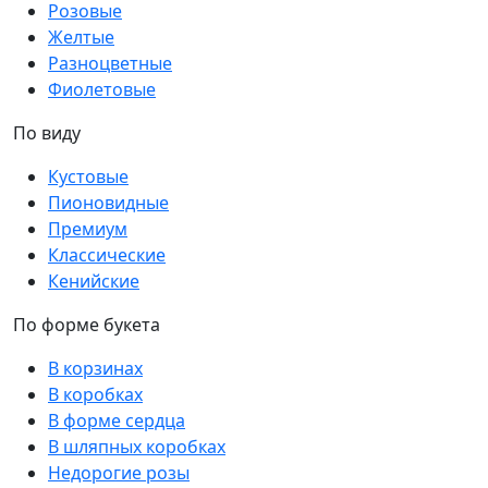
Розовые
Желтые
Разноцветные
Фиолетовые
По виду
Кустовые
Пионовидные
Премиум
Классические
Кенийские
По форме букета
В корзинах
В коробках
В форме сердца
В шляпных коробках
Недорогие розы