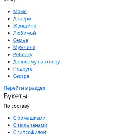
Маме
Дочери
Женщине
Любимой
Семье
Мужчине
Ребенку
Деловому партнеру
Подруге
Сестре
Перейти в раздел
Букеты
По составу
С ромашками
С тюльпанами
С гипсофилой