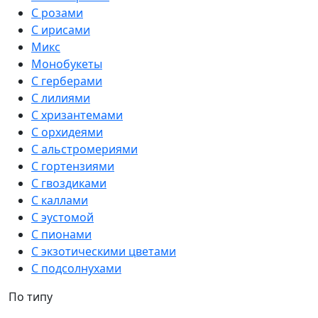
С розами
С ирисами
Микс
Монобукеты
С герберами
С лилиями
С хризантемами
С орхидеями
С альстромериями
С гортензиями
С гвоздиками
С каллами
С эустомой
С пионами
С экзотическими цветами
С подсолнухами
По типу