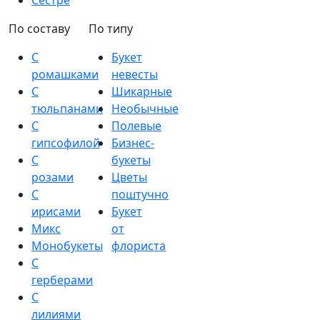
Сестре
По составу
По типу
С
Букет
ромашками
невесты
С
Шикарные
тюльпанами
Необычные
С
Полевые
гипсофилой
Бизнес-
С
букеты
розами
Цветы
С
поштучно
ирисами
Букет
Микс
от
Монобукеты
флориста
С
герберами
С
лилиями