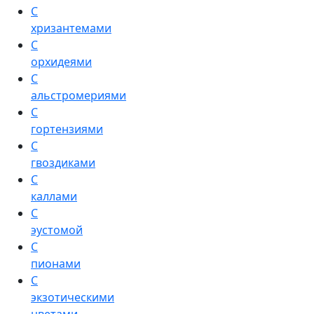
С
хризантемами
С
орхидеями
С
альстромериями
С
гортензиями
С
гвоздиками
С
каллами
С
эустомой
С
пионами
С
экзотическими