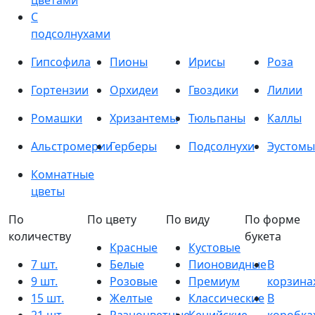
цветами
С
подсолнухами
Гипсофила
Пионы
Ирисы
Роза
Гортензии
Орхидеи
Гвоздики
Лилии
Ромашки
Хризантемы
Тюльпаны
Каллы
Альстромерии
Герберы
Подсолнухи
Эустомы
Комнатные
цветы
По
По цвету
По виду
По форме
количеству
букета
Красные
Кустовые
7 шт.
Белые
Пионовидные
В
9 шт.
Розовые
Премиум
корзина
15 шт.
Желтые
Классические
В