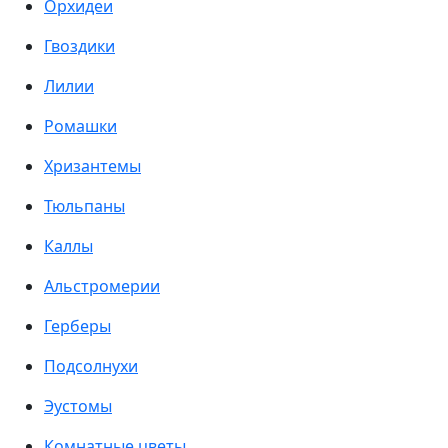
Орхидеи
Гвоздики
Лилии
Ромашки
Хризантемы
Тюльпаны
Каллы
Альстромерии
Герберы
Подсолнухи
Эустомы
Комнатные цветы