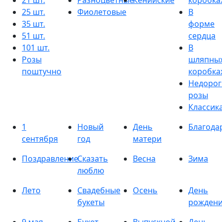
21 шт.
Разноцветные
Кенийские
коробка
25 шт.
Фиолетовые
В
35 шт.
форме
51 шт.
сердца
101 шт.
В
Розы
шляпны
поштучно
коробка
Недорог
розы
Классик
1
Новый
День
Благода
сентября
год
матери
Поздравление
Сказать
Весна
Зима
люблю
Лето
Свадебные
Осень
День
букеты
рожден