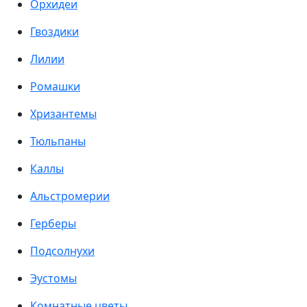
Орхидеи
Гвоздики
Лилии
Ромашки
Хризантемы
Тюльпаны
Каллы
Альстромерии
Герберы
Подсолнухи
Эустомы
Комнатные цветы