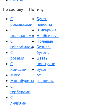
Сестре
По составу
По типу
С
Букет
ромашками
невесты
С
Шикарные
тюльпанами
Необычные
С
Полевые
гипсофилой
Бизнес-
С
букеты
розами
Цветы
С
поштучно
ирисами
Букет
Микс
от
Монобукеты
флориста
С
герберами
С
лилиями