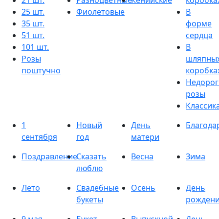
21 шт.
Разноцветные
Кенийские
коробка
25 шт.
Фиолетовые
В
35 шт.
форме
51 шт.
сердца
101 шт.
В
Розы
шляпны
поштучно
коробка
Недорог
розы
Классик
1
Новый
День
Благода
сентября
год
матери
Поздравление
Сказать
Весна
Зима
люблю
Лето
Свадебные
Осень
День
букеты
рожден