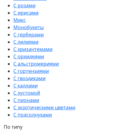
С розами
С ирисами
Микс
Монобукеты
С герберами
С лилиями
С хризантемами
С орхидеями
С альстромериями
С гортензиями
С гвоздиками
С каллами
С эустомой
С пионами
С экзотическими цветами
С подсолнухами
По типу