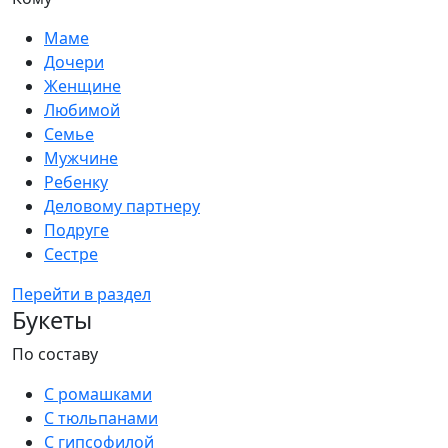
Маме
Дочери
Женщине
Любимой
Семье
Мужчине
Ребенку
Деловому партнеру
Подруге
Сестре
Перейти в раздел
Букеты
По составу
С ромашками
С тюльпанами
С гипсофилой