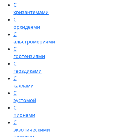
С
хризантемами
С
орхидеями
С
альстромериями
С
гортензиями
С
гвоздиками
С
каллами
С
эустомой
С
пионами
С
экзотическими