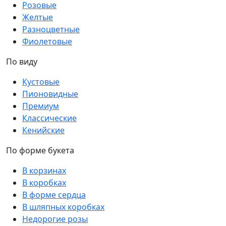
Розовые
Желтые
Разноцветные
Фиолетовые
По виду
Кустовые
Пионовидные
Премиум
Классические
Кенийские
По форме букета
В корзинах
В коробках
В форме сердца
В шляпных коробках
Недорогие розы