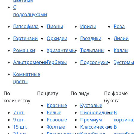
цветами
С
подсолнухами
Гипсофила
Пионы
Ирисы
Роза
Гортензии
Орхидеи
Гвоздики
Лилии
Ромашки
Хризантемы
Тюльпаны
Каллы
Альстромерии
Герберы
Подсолнухи
Эустомы
Комнатные
цветы
По
По цвету
По виду
По форме
количеству
букета
Красные
Кустовые
7 шт.
Белые
Пионовидные
В
9 шт.
Розовые
Премиум
корзина
15 шт.
Желтые
Классические
В