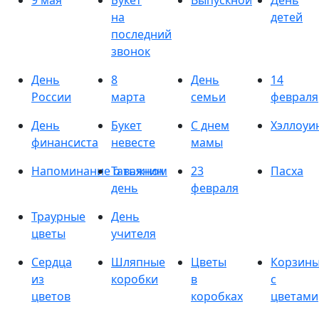
9 мая
Букет
Выпускной
День
на
детей
последний
звонок
День
8
День
14
России
марта
семьи
февраля
День
Букет
С днем
Хэллоуи
финансиста
невесте
мамы
Напоминание о важном
Татьянин
23
Пасха
день
февраля
Траурные
День
цветы
учителя
Сердца
Шляпные
Цветы
Корзин
из
коробки
в
с
цветов
коробках
цветами