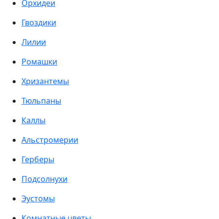
Орхидеи
Гвоздики
Лилии
Ромашки
Хризантемы
Тюльпаны
Каллы
Альстромерии
Герберы
Подсолнухи
Эустомы
Комнатные цветы