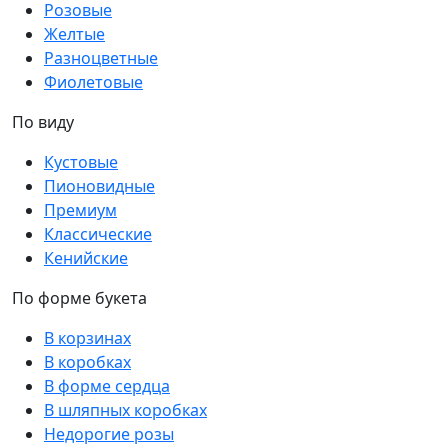
Розовые
Желтые
Разноцветные
Фиолетовые
По виду
Кустовые
Пионовидные
Премиум
Классические
Кенийские
По форме букета
В корзинах
В коробках
В форме сердца
В шляпных коробках
Недорогие розы