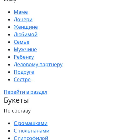
Маме
Дочери
Женщине
Любимой
Семье
Мужчине
Ребенку
Деловому партнеру
Подруге
Сестре
Перейти в раздел
Букеты
По составу
С ромашками
С тюльпанами
С гипсофилой