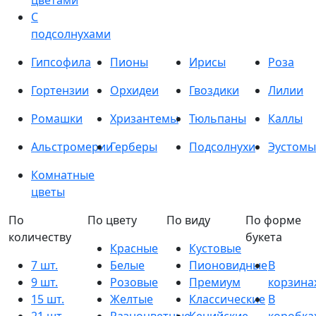
цветами
С
подсолнухами
Гипсофила
Пионы
Ирисы
Роза
Гортензии
Орхидеи
Гвоздики
Лилии
Ромашки
Хризантемы
Тюльпаны
Каллы
Альстромерии
Герберы
Подсолнухи
Эустомы
Комнатные
цветы
По
По цвету
По виду
По форме
количеству
букета
Красные
Кустовые
7 шт.
Белые
Пионовидные
В
9 шт.
Розовые
Премиум
корзина
15 шт.
Желтые
Классические
В