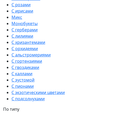
С розами
С ирисами
Микс
Монобукеты
С герберами
С лилиями
С хризантемами
С орхидеями
С альстромериями
С гортензиями
С гвоздиками
С каллами
С эустомой
С пионами
С экзотическими цветами
С подсолнухами
По типу