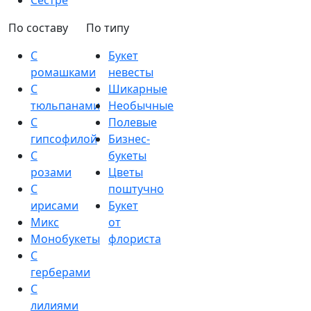
Сестре
По составу
По типу
С
Букет
ромашками
невесты
С
Шикарные
тюльпанами
Необычные
С
Полевые
гипсофилой
Бизнес-
С
букеты
розами
Цветы
С
поштучно
ирисами
Букет
Микс
от
Монобукеты
флориста
С
герберами
С
лилиями