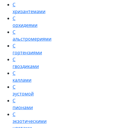
С
хризантемами
С
орхидеями
С
альстромериями
С
гортензиями
С
гвоздиками
С
каллами
С
эустомой
С
пионами
С
экзотическими