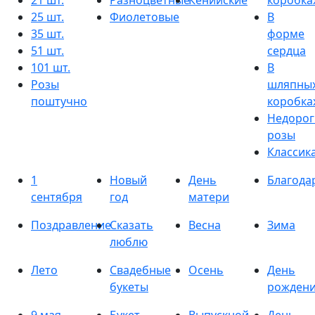
21 шт.
Разноцветные
Кенийские
коробка
25 шт.
Фиолетовые
В
35 шт.
форме
51 шт.
сердца
101 шт.
В
Розы
шляпны
поштучно
коробка
Недорог
розы
Классик
1
Новый
День
Благода
сентября
год
матери
Поздравление
Сказать
Весна
Зима
люблю
Лето
Свадебные
Осень
День
букеты
рожден