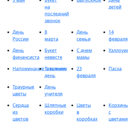
9 мая
Букет
Выпускной
День
на
детей
последний
звонок
День
8
День
14
России
марта
семьи
февраля
День
Букет
С днем
Хэллоуи
финансиста
невесте
мамы
Напоминание о важном
Татьянин
23
Пасха
день
февраля
Траурные
День
цветы
учителя
Сердца
Шляпные
Цветы
Корзин
из
коробки
в
с
цветов
коробках
цветами