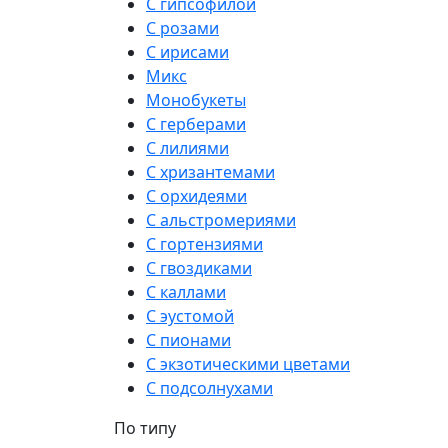
С гипсофилой
С розами
С ирисами
Микс
Монобукеты
С герберами
С лилиями
С хризантемами
С орхидеями
С альстромериями
С гортензиями
С гвоздиками
С каллами
С эустомой
С пионами
С экзотическими цветами
С подсолнухами
По типу