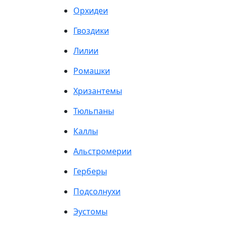
Орхидеи
Гвоздики
Лилии
Ромашки
Хризантемы
Тюльпаны
Каллы
Альстромерии
Герберы
Подсолнухи
Эустомы