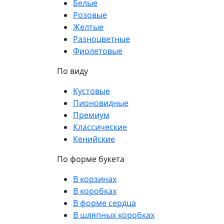
Белые
Розовые
Желтые
Разноцветные
Фиолетовые
По виду
Кустовые
Пионовидные
Премиум
Классические
Кенийские
По форме букета
В корзинах
В коробках
В форме сердца
В шляпных коробках