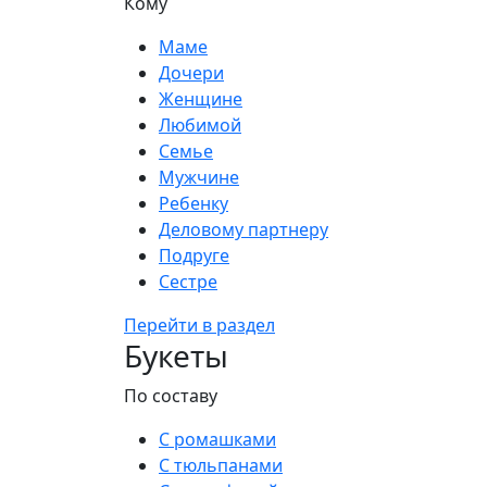
Кому
Маме
Дочери
Женщине
Любимой
Семье
Мужчине
Ребенку
Деловому партнеру
Подруге
Сестре
Перейти в раздел
Букеты
По составу
С ромашками
С тюльпанами