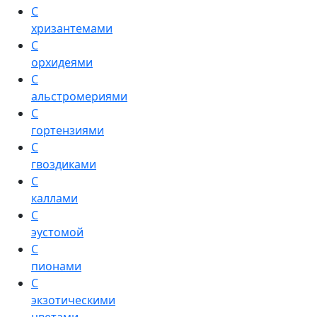
С
хризантемами
С
орхидеями
С
альстромериями
С
гортензиями
С
гвоздиками
С
каллами
С
эустомой
С
пионами
С
экзотическими