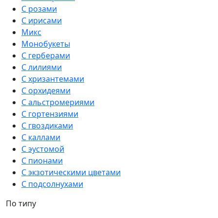
С розами
С ирисами
Микс
Монобукеты
С герберами
С лилиями
С хризантемами
С орхидеями
С альстромериями
С гортензиями
С гвоздиками
С каллами
С эустомой
С пионами
С экзотическими цветами
С подсолнухами
По типу