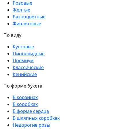
Розовые
Желтые
Разноцветные
Фиолетовые
По виду
Кустовые
Пионовидные
Премиум
Классические
Кенийские
По форме букета
В корзинах
В коробках
В форме сердца
В шляпных коробках
Недорогие розы