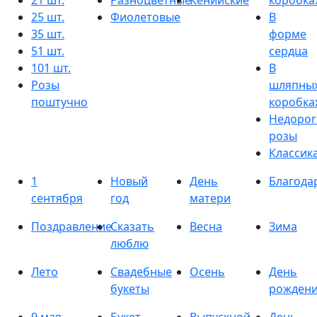
21 шт.
Разноцветные
Кенийские
коробка
25 шт.
Фиолетовые
В
35 шт.
форме
51 шт.
сердца
101 шт.
В
Розы
шляпны
поштучно
коробка
Недорог
розы
Классик
1
Новый
День
Благода
сентября
год
матери
Поздравление
Сказать
Весна
Зима
люблю
Лето
Свадебные
Осень
День
букеты
рожден