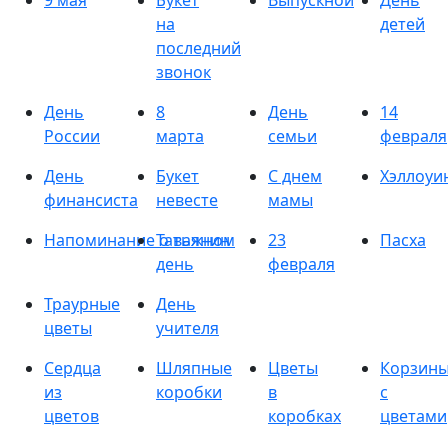
9 мая
Букет
Выпускной
День
на
детей
последний
звонок
День
8
День
14
России
марта
семьи
февраля
День
Букет
С днем
Хэллоуи
финансиста
невесте
мамы
Напоминание о важном
Татьянин
23
Пасха
день
февраля
Траурные
День
цветы
учителя
Сердца
Шляпные
Цветы
Корзин
из
коробки
в
с
цветов
коробках
цветами