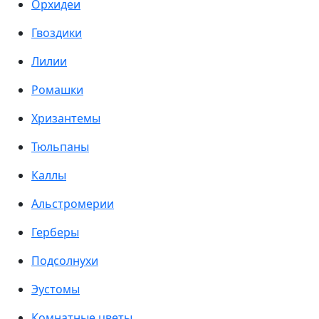
Орхидеи
Гвоздики
Лилии
Ромашки
Хризантемы
Тюльпаны
Каллы
Альстромерии
Герберы
Подсолнухи
Эустомы
Комнатные цветы