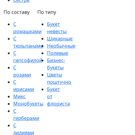
Сестре
По составу
По типу
С
Букет
ромашками
невесты
С
Шикарные
тюльпанами
Необычные
С
Полевые
гипсофилой
Бизнес-
С
букеты
розами
Цветы
С
поштучно
ирисами
Букет
Микс
от
Монобукеты
флориста
С
герберами
С
лилиями