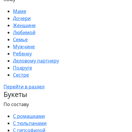
Маме
Дочери
Женщине
Любимой
Семье
Мужчине
Ребенку
Деловому партнеру
Подруге
Сестре
Перейти в раздел
Букеты
По составу
С ромашками
С тюльпанами
С гипсофилой