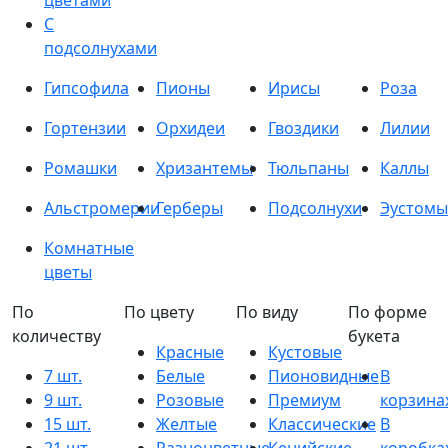
цветами
С
подсолнухами
Гипсофила
Пионы
Ирисы
Роза
Гортензии
Орхидеи
Гвоздики
Лилии
Ромашки
Хризантемы
Тюльпаны
Каллы
Альстромерии
Герберы
Подсолнухи
Эустомы
Комнатные
цветы
По
По цвету
По виду
По форме
количеству
букета
Красные
Кустовые
7 шт.
Белые
Пионовидные
В
9 шт.
Розовые
Премиум
корзина
15 шт.
Желтые
Классические
В