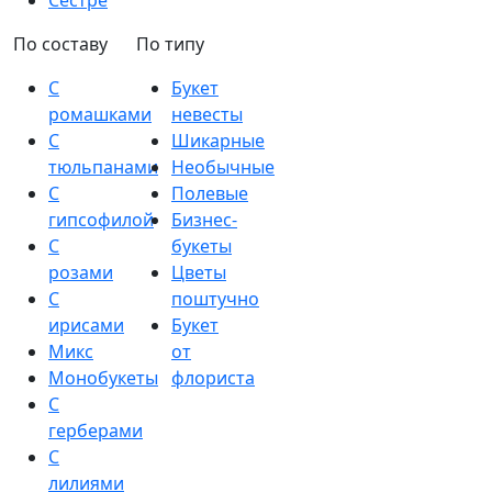
Сестре
По составу
По типу
С
Букет
ромашками
невесты
С
Шикарные
тюльпанами
Необычные
С
Полевые
гипсофилой
Бизнес-
С
букеты
розами
Цветы
С
поштучно
ирисами
Букет
Микс
от
Монобукеты
флориста
С
герберами
С
лилиями