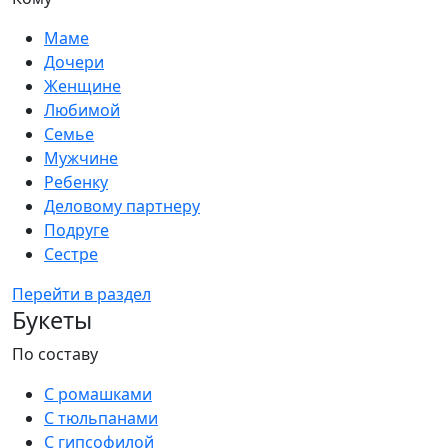
Маме
Дочери
Женщине
Любимой
Семье
Мужчине
Ребенку
Деловому партнеру
Подруге
Сестре
Перейти в раздел
Букеты
По составу
С ромашками
С тюльпанами
С гипсофилой