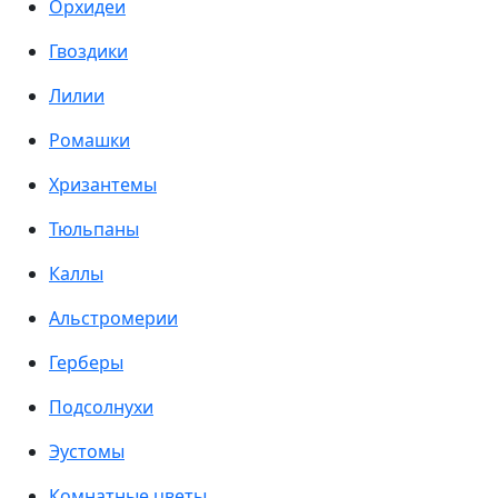
Орхидеи
Гвоздики
Лилии
Ромашки
Хризантемы
Тюльпаны
Каллы
Альстромерии
Герберы
Подсолнухи
Эустомы
Комнатные цветы