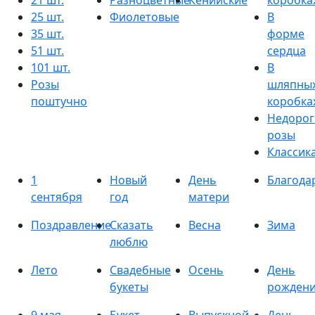
21 шт.
Разноцветные
Кенийские
коробка
25 шт.
Фиолетовые
В
35 шт.
форме
51 шт.
сердца
101 шт.
В
Розы
шляпны
поштучно
коробка
Недорог
розы
Классик
1
Новый
День
Благода
сентября
год
матери
Поздравление
Сказать
Весна
Зима
люблю
Лето
Свадебные
Осень
День
букеты
рожден