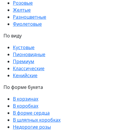
Розовые
Желтые
Разноцветные
Фиолетовые
По виду
Кустовые
Пионовидные
Премиум
Классические
Кенийские
По форме букета
В корзинах
В коробках
В форме сердца
В шляпных коробках
Недорогие розы