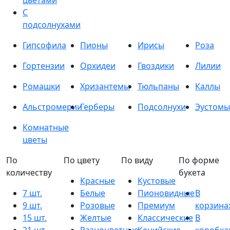
цветами
С
подсолнухами
Гипсофила
Пионы
Ирисы
Роза
Гортензии
Орхидеи
Гвоздики
Лилии
Ромашки
Хризантемы
Тюльпаны
Каллы
Альстромерии
Герберы
Подсолнухи
Эустомы
Комнатные
цветы
По
По цвету
По виду
По форме
количеству
букета
Красные
Кустовые
7 шт.
Белые
Пионовидные
В
9 шт.
Розовые
Премиум
корзина
15 шт.
Желтые
Классические
В