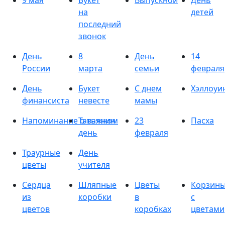
9 мая
Букет
Выпускной
День
на
детей
последний
звонок
День
8
День
14
России
марта
семьи
февраля
День
Букет
С днем
Хэллоуи
финансиста
невесте
мамы
Напоминание о важном
Татьянин
23
Пасха
день
февраля
Траурные
День
цветы
учителя
Сердца
Шляпные
Цветы
Корзин
из
коробки
в
с
цветов
коробках
цветами