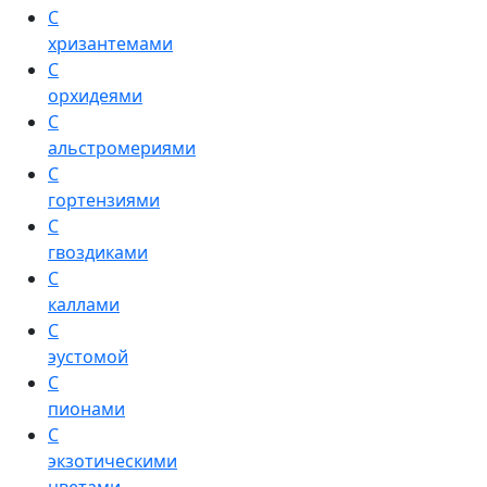
С
хризантемами
С
орхидеями
С
альстромериями
С
гортензиями
С
гвоздиками
С
каллами
С
эустомой
С
пионами
С
экзотическими