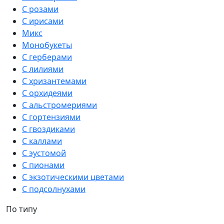
С розами
С ирисами
Микс
Монобукеты
С герберами
С лилиями
С хризантемами
С орхидеями
С альстромериями
С гортензиями
С гвоздиками
С каллами
С эустомой
С пионами
С экзотическими цветами
С подсолнухами
По типу