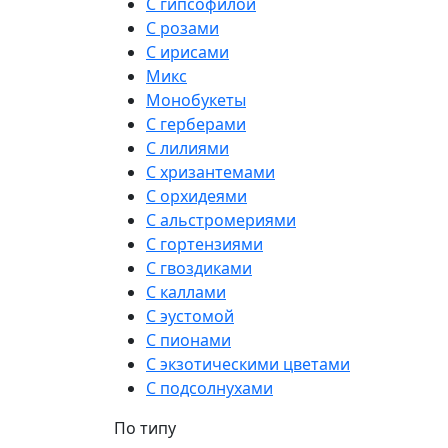
С гипсофилой
С розами
С ирисами
Микс
Монобукеты
С герберами
С лилиями
С хризантемами
С орхидеями
С альстромериями
С гортензиями
С гвоздиками
С каллами
С эустомой
С пионами
С экзотическими цветами
С подсолнухами
По типу