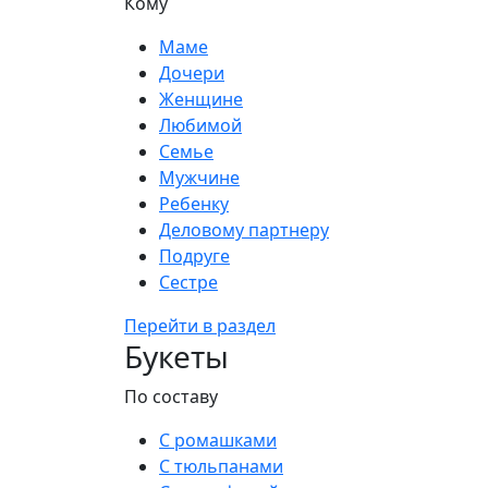
Кому
Маме
Дочери
Женщине
Любимой
Семье
Мужчине
Ребенку
Деловому партнеру
Подруге
Сестре
Перейти в раздел
Букеты
По составу
С ромашками
С тюльпанами