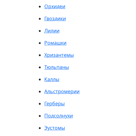
Орхидеи
Гвоздики
Лилии
Ромашки
Хризантемы
Тюльпаны
Каллы
Альстромерии
Герберы
Подсолнухи
Эустомы