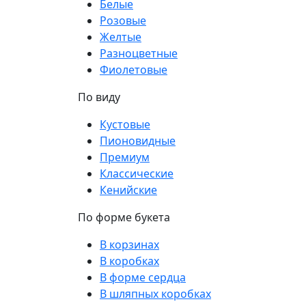
Белые
Розовые
Желтые
Разноцветные
Фиолетовые
По виду
Кустовые
Пионовидные
Премиум
Классические
Кенийские
По форме букета
В корзинах
В коробках
В форме сердца
В шляпных коробках