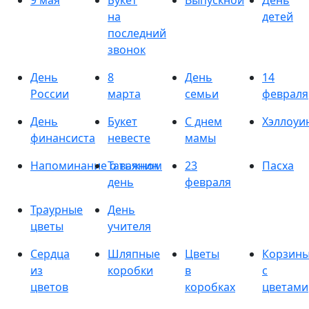
9 мая
Букет
Выпускной
День
на
детей
последний
звонок
День
8
День
14
России
марта
семьи
февраля
День
Букет
С днем
Хэллоуи
финансиста
невесте
мамы
Напоминание о важном
Татьянин
23
Пасха
день
февраля
Траурные
День
цветы
учителя
Сердца
Шляпные
Цветы
Корзин
из
коробки
в
с
цветов
коробках
цветами