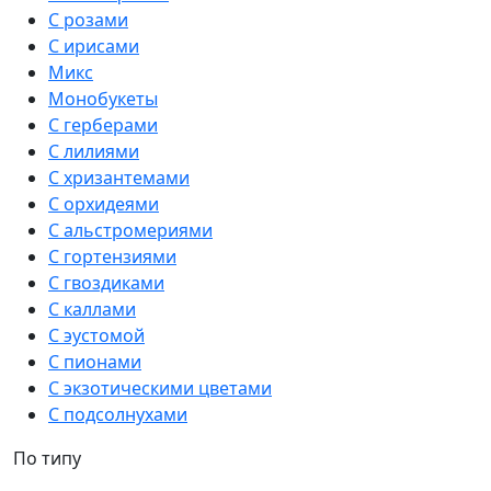
С розами
С ирисами
Микс
Монобукеты
С герберами
С лилиями
С хризантемами
С орхидеями
С альстромериями
С гортензиями
С гвоздиками
С каллами
С эустомой
С пионами
С экзотическими цветами
С подсолнухами
По типу