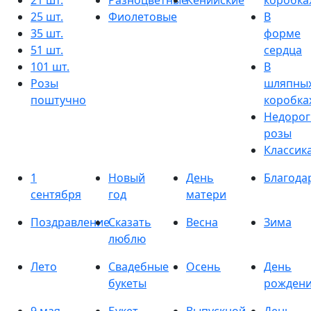
21 шт.
Разноцветные
Кенийские
коробка
25 шт.
Фиолетовые
В
35 шт.
форме
51 шт.
сердца
101 шт.
В
Розы
шляпны
поштучно
коробка
Недорог
розы
Классик
1
Новый
День
Благода
сентября
год
матери
Поздравление
Сказать
Весна
Зима
люблю
Лето
Свадебные
Осень
День
букеты
рожден