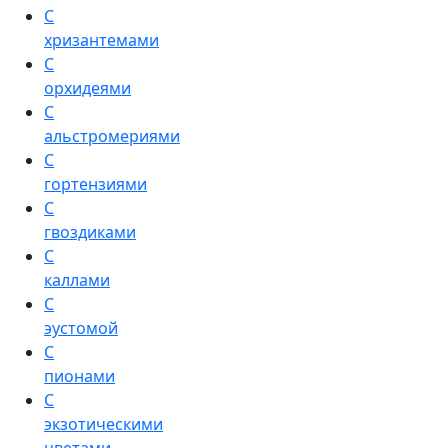
С
хризантемами
С
орхидеями
С
альстромериями
С
гортензиями
С
гвоздиками
С
каллами
С
эустомой
С
пионами
С
экзотическими