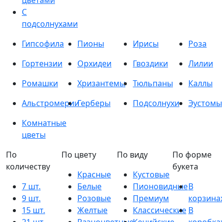
цветами
С
подсолнухами
Гипсофила
Пионы
Ирисы
Роза
Гортензии
Орхидеи
Гвоздики
Лилии
Ромашки
Хризантемы
Тюльпаны
Каллы
Альстромерии
Герберы
Подсолнухи
Эустомы
Комнатные
цветы
По
По цвету
По виду
По форме
количеству
букета
Красные
Кустовые
7 шт.
Белые
Пионовидные
В
9 шт.
Розовые
Премиум
корзина
15 шт.
Желтые
Классические
В