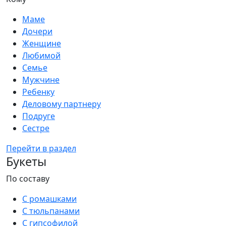
Маме
Дочери
Женщине
Любимой
Семье
Мужчине
Ребенку
Деловому партнеру
Подруге
Сестре
Перейти в раздел
Букеты
По составу
С ромашками
С тюльпанами
С гипсофилой