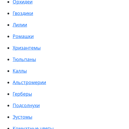
Орхидеи
Гвоздики
Лилии
Ромашки
Хризантемы
Тюльпаны
Каллы
Альстромерии
Герберы
Подсолнухи
Эустомы
Комнатные цветы