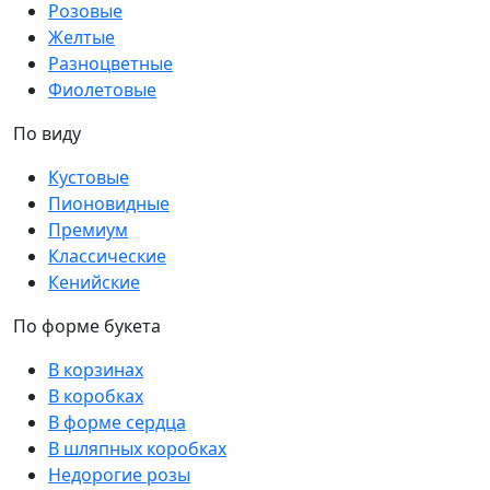
Розовые
Желтые
Разноцветные
Фиолетовые
По виду
Кустовые
Пионовидные
Премиум
Классические
Кенийские
По форме букета
В корзинах
В коробках
В форме сердца
В шляпных коробках
Недорогие розы