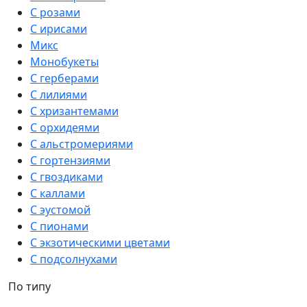
С розами
С ирисами
Микс
Монобукеты
С герберами
С лилиями
С хризантемами
С орхидеями
С альстромериями
С гортензиями
С гвоздиками
С каллами
С эустомой
С пионами
С экзотическими цветами
С подсолнухами
По типу