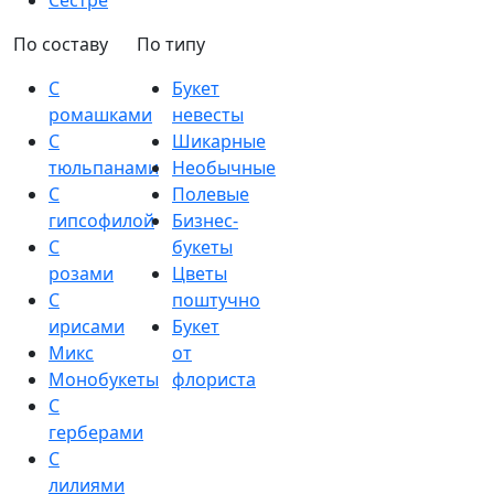
Сестре
По составу
По типу
С
Букет
ромашками
невесты
С
Шикарные
тюльпанами
Необычные
С
Полевые
гипсофилой
Бизнес-
С
букеты
розами
Цветы
С
поштучно
ирисами
Букет
Микс
от
Монобукеты
флориста
С
герберами
С
лилиями