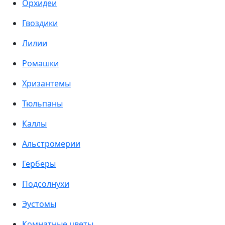
Орхидеи
Гвоздики
Лилии
Ромашки
Хризантемы
Тюльпаны
Каллы
Альстромерии
Герберы
Подсолнухи
Эустомы
Комнатные цветы