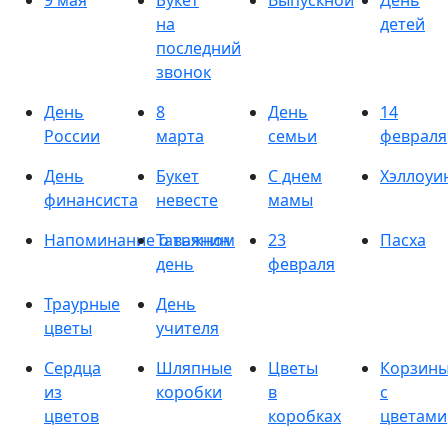
9 мая
Букет
Выпускной
День
на
детей
последний
звонок
День
8
День
14
России
марта
семьи
февраля
День
Букет
С днем
Хэллоуи
финансиста
невесте
мамы
Напоминание о важном
Татьянин
23
Пасха
день
февраля
Траурные
День
цветы
учителя
Сердца
Шляпные
Цветы
Корзин
из
коробки
в
с
цветов
коробках
цветами