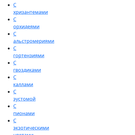
С
хризантемами
С
орхидеями
С
альстромериями
С
гортензиями
С
гвоздиками
С
каллами
С
эустомой
С
пионами
С
экзотическими