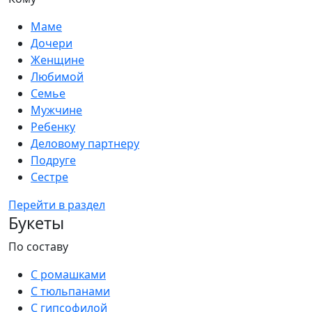
Маме
Дочери
Женщине
Любимой
Семье
Мужчине
Ребенку
Деловому партнеру
Подруге
Сестре
Перейти в раздел
Букеты
По составу
С ромашками
С тюльпанами
С гипсофилой