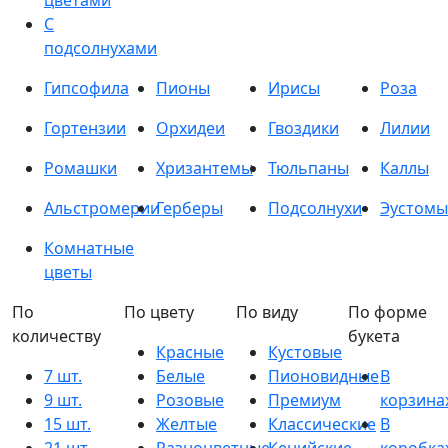
цветами
С
подсолнухами
Гипсофила
Пионы
Ирисы
Роза
Гортензии
Орхидеи
Гвоздики
Лилии
Ромашки
Хризантемы
Тюльпаны
Каллы
Альстромерии
Герберы
Подсолнухи
Эустомы
Комнатные
цветы
По
По цвету
По виду
По форме
количеству
букета
Красные
Кустовые
7 шт.
Белые
Пионовидные
В
9 шт.
Розовые
Премиум
корзина
15 шт.
Желтые
Классические
В