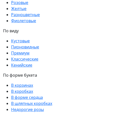
Розовые
Желтые
Разноцветные
Фиолетовые
По виду
Кустовые
Пионовидные
Премиум
Классические
Кенийские
По форме букета
В корзинах
В коробках
В форме сердца
В шляпных коробках
Недорогие розы