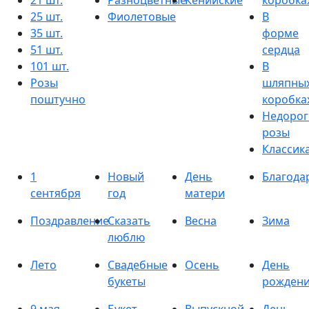
21 шт.
Разноцветные
Кенийские
коробка
25 шт.
Фиолетовые
В
35 шт.
форме
51 шт.
сердца
101 шт.
В
Розы
шляпны
поштучно
коробка
Недорог
розы
Классик
1
Новый
День
Благода
сентября
год
матери
Поздравление
Сказать
Весна
Зима
люблю
Лето
Свадебные
Осень
День
букеты
рожден