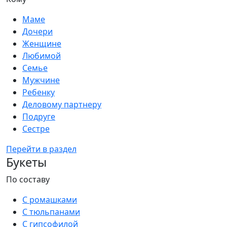
Маме
Дочери
Женщине
Любимой
Семье
Мужчине
Ребенку
Деловому партнеру
Подруге
Сестре
Перейти в раздел
Букеты
По составу
С ромашками
С тюльпанами
С гипсофилой