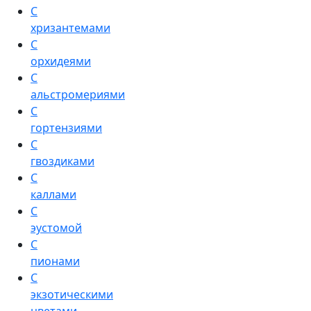
С
хризантемами
С
орхидеями
С
альстромериями
С
гортензиями
С
гвоздиками
С
каллами
С
эустомой
С
пионами
С
экзотическими