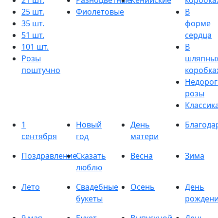
21 шт.
Разноцветные
Кенийские
коробка
25 шт.
Фиолетовые
В
35 шт.
форме
51 шт.
сердца
101 шт.
В
Розы
шляпны
поштучно
коробка
Недорог
розы
Классик
1
Новый
День
Благода
сентября
год
матери
Поздравление
Сказать
Весна
Зима
люблю
Лето
Свадебные
Осень
День
букеты
рожден