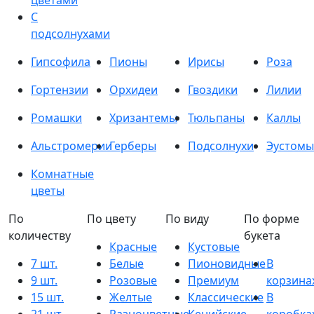
цветами
С
подсолнухами
Гипсофила
Пионы
Ирисы
Роза
Гортензии
Орхидеи
Гвоздики
Лилии
Ромашки
Хризантемы
Тюльпаны
Каллы
Альстромерии
Герберы
Подсолнухи
Эустомы
Комнатные
цветы
По
По цвету
По виду
По форме
количеству
букета
Красные
Кустовые
7 шт.
Белые
Пионовидные
В
9 шт.
Розовые
Премиум
корзина
15 шт.
Желтые
Классические
В