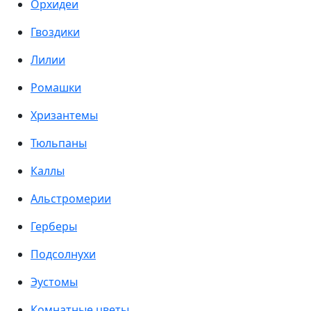
Орхидеи
Гвоздики
Лилии
Ромашки
Хризантемы
Тюльпаны
Каллы
Альстромерии
Герберы
Подсолнухи
Эустомы
Комнатные цветы