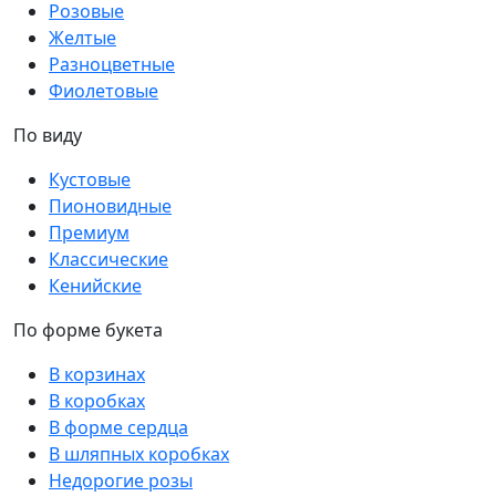
Розовые
Желтые
Разноцветные
Фиолетовые
По виду
Кустовые
Пионовидные
Премиум
Классические
Кенийские
По форме букета
В корзинах
В коробках
В форме сердца
В шляпных коробках
Недорогие розы