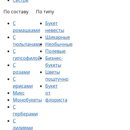
Сестре
По составу
По типу
С
Букет
ромашками
невесты
С
Шикарные
тюльпанами
Необычные
С
Полевые
гипсофилой
Бизнес-
С
букеты
розами
Цветы
С
поштучно
ирисами
Букет
Микс
от
Монобукеты
флориста
С
герберами
С
лилиями