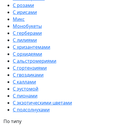
С розами
С ирисами
Микс
Монобукеты
С герберами
С лилиями
С хризантемами
С орхидеями
С альстромериями
С гортензиями
С гвоздиками
С каллами
С эустомой
С пионами
С экзотическими цветами
С подсолнухами
По типу