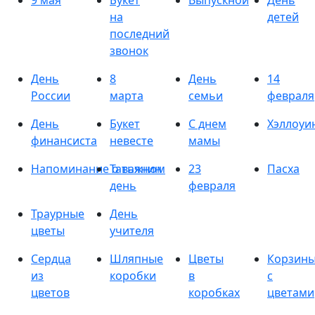
9 мая
Букет
Выпускной
День
на
детей
последний
звонок
День
8
День
14
России
марта
семьи
февраля
День
Букет
С днем
Хэллоуи
финансиста
невесте
мамы
Напоминание о важном
Татьянин
23
Пасха
день
февраля
Траурные
День
цветы
учителя
Сердца
Шляпные
Цветы
Корзин
из
коробки
в
с
цветов
коробках
цветами