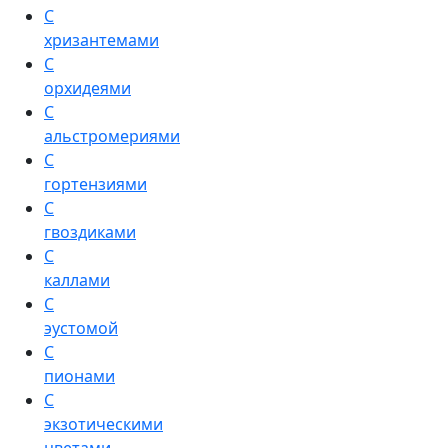
С
хризантемами
С
орхидеями
С
альстромериями
С
гортензиями
С
гвоздиками
С
каллами
С
эустомой
С
пионами
С
экзотическими