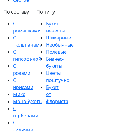
Сестре
По составу
По типу
С
Букет
ромашками
невесты
С
Шикарные
тюльпанами
Необычные
С
Полевые
гипсофилой
Бизнес-
С
букеты
розами
Цветы
С
поштучно
ирисами
Букет
Микс
от
Монобукеты
флориста
С
герберами
С
лилиями