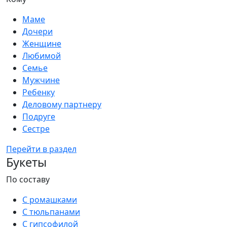
Маме
Дочери
Женщине
Любимой
Семье
Мужчине
Ребенку
Деловому партнеру
Подруге
Сестре
Перейти в раздел
Букеты
По составу
С ромашками
С тюльпанами
С гипсофилой