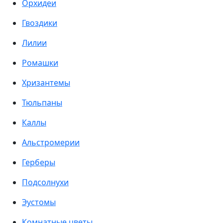
Орхидеи
Гвоздики
Лилии
Ромашки
Хризантемы
Тюльпаны
Каллы
Альстромерии
Герберы
Подсолнухи
Эустомы
Комнатные цветы