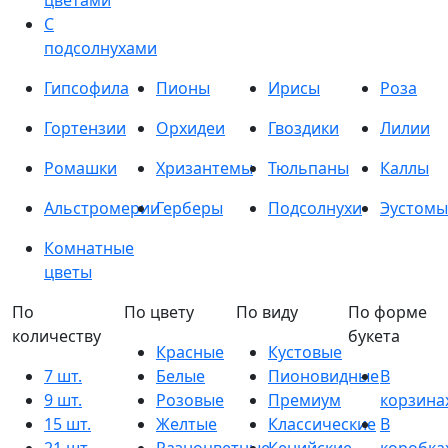
цветами
С
подсолнухами
Гипсофила
Пионы
Ирисы
Роза
Гортензии
Орхидеи
Гвоздики
Лилии
Ромашки
Хризантемы
Тюльпаны
Каллы
Альстромерии
Герберы
Подсолнухи
Эустомы
Комнатные
цветы
По
По цвету
По виду
По форме
количеству
букета
Красные
Кустовые
7 шт.
Белые
Пионовидные
В
9 шт.
Розовые
Премиум
корзина
15 шт.
Желтые
Классические
В