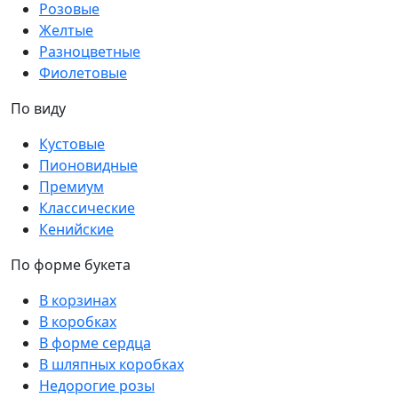
Розовые
Желтые
Разноцветные
Фиолетовые
По виду
Кустовые
Пионовидные
Премиум
Классические
Кенийские
По форме букета
В корзинах
В коробках
В форме сердца
В шляпных коробках
Недорогие розы