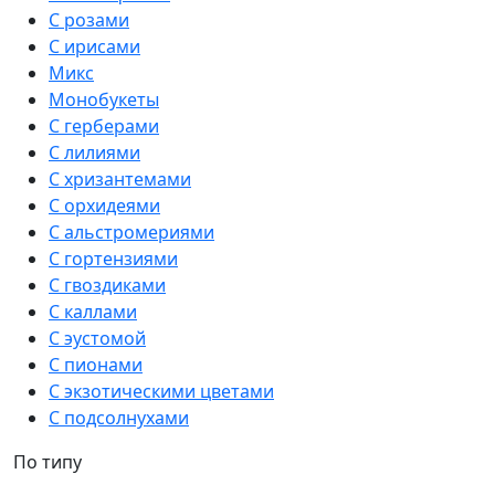
С розами
С ирисами
Микс
Монобукеты
С герберами
С лилиями
С хризантемами
С орхидеями
С альстромериями
С гортензиями
С гвоздиками
С каллами
С эустомой
С пионами
С экзотическими цветами
С подсолнухами
По типу