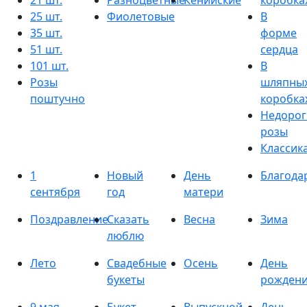
21 шт.
Разноцветные
Кенийские
коробка
25 шт.
Фиолетовые
В
35 шт.
форме
51 шт.
сердца
101 шт.
В
Розы
шляпны
поштучно
коробка
Недорог
розы
Классик
1
Новый
День
Благода
сентября
год
матери
Поздравление
Сказать
Весна
Зима
люблю
Лето
Свадебные
Осень
День
букеты
рожден