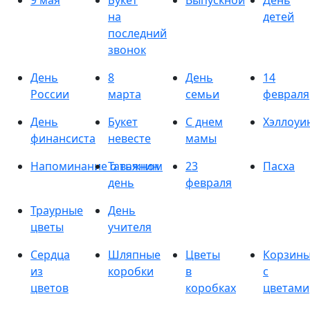
9 мая
Букет
Выпускной
День
на
детей
последний
звонок
День
8
День
14
России
марта
семьи
февраля
День
Букет
С днем
Хэллоуи
финансиста
невесте
мамы
Напоминание о важном
Татьянин
23
Пасха
день
февраля
Траурные
День
цветы
учителя
Сердца
Шляпные
Цветы
Корзин
из
коробки
в
с
цветов
коробках
цветами